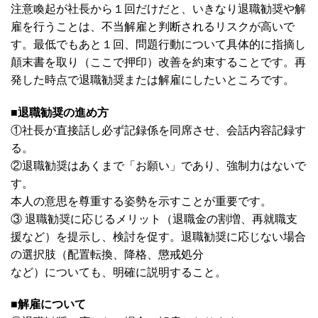
注意喚起が社長から１回だけだと、いきなり退職勧奨や解
雇を行うことは、不当解雇と判断されるリスクが高いで
す。最低でもあと１回、問題行動について具体的に指摘し
顛末書を取り（ここで押印）改善を約束することです。再
発した時点で退職勧奨または解雇にしたいところです。
■退職勧奨の進め方
①社長が直接話し必ず記録係を同席させ、会話内容記録す
る。
②退職勧奨はあくまで「お願い」であり、強制力はないで
す。
本人の意思を尊重する姿勢を示すことが重要です。
③ 退職勧奨に応じるメリット（退職金の割増、再就職支
援など）を提示し、検討を促す。退職勧奨に応じない場合
の選択肢（配置転換、降格、懲戒処分
など）についても、明確に説明すること。
■解雇について