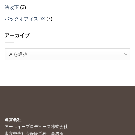
（そ
法改正
(3)
の
２）
は
バックオフィスDX
(7)
アーカイブ
ア
ー
カ
イ
ブ
運営会社
アールイープロデュース株式会社
東京中央社会保険労務士事務所