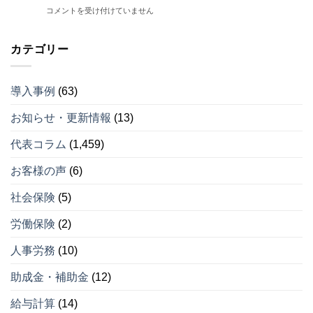
定
セ
中
コメントを受け付けていません
企
拠
ン
小
業
出
タ
企
型
年
ー
業
カテゴリー
確
金
運
が
定
を
営
企
拠
導
開
業
出
入
始
導入事例
(63)
型
年
し
は
確
金
な
お知らせ・更新情報
(13)
定
を
い
拠
導
理
出
入
代表コラム
(1,459)
由
年
し
ベ
金
な
ス
お客様の声
(6)
を
い
ト
導
理
５
社会保険
(5)
入
由
（そ
し
ベ
の
労働保険
(2)
な
ス
４）
い
ト
は
理
人事労務
(10)
５
由
（そ
ベ
の
助成金・補助金
(12)
ス
３）
ト
は
給与計算
(14)
５