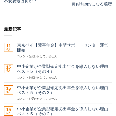
不安要素は何か？
員もHappyになる秘密
最新記事
東京ベイ【障害年金】申請サポートセンター運営
11
6月
開始
東
コメントを受け付けていません
京
ベ
中小企業が企業型確定拠出年金を導入しない理由
15
イ
5月
ベスト５（その４）
【障
中
コメントを受け付けていません
害
小
年
企
金】
中小企業が企業型確定拠出年金を導入しない理由
15
業
申
5月
ベスト５（その３）
が
請
中
コメントを受け付けていません
企
サ
小
業
ポ
企
型
中小企業が企業型確定拠出年金を導入しない理由
ー
15
業
確
5月
ト
ベスト５（その２）
が