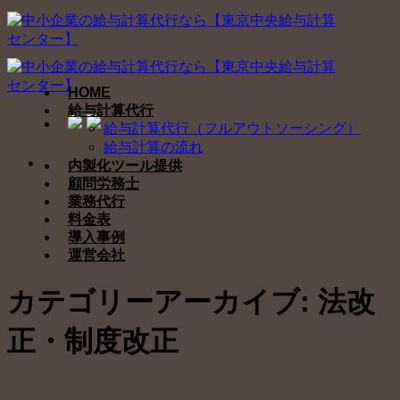
Skip
to
content
HOME
給与計算代行
給与計算代行（フルアウトソーシング）
給与計算の流れ
内製化ツール提供
顧問労務士
業務代行
料金表
導入事例
運営会社
カテゴリーアーカイブ:
法改
正・制度改正