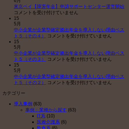
6月
東
東京ベイ【障害年金】申請サポートセンター運営開始
京
コメントを受け付けていません
15
ベ
5月
イ
中小企業が企業型確定拠出年金を導入しない理由ベス
【
中
ト５（その４）
コメントを受け付けていません
害
15
小
年
5月
企
金
中小企業が企業型確定拠出年金を導入しない理由ベス
業
申
中
ト５（その３）
コメントを受け付けていません
が
請
15
小
企
サ
5月
企
業
ポ
中小企業が企業型確定拠出年金を導入しない理由ベス
業
型
ー
中
ト５（その２）
コメントを受け付けていません
が
確
ト
小
企
定
セ
カテゴリー
企
業
拠
ン
業
型
出
タ
導入事例
(63)
が
確
年
ー
事例：業種から探す
(63)
企
定
金
運
IT系
(10)
業
拠
を
営
医療介護系
(6)
型
出
導
開
飲食系
(6)