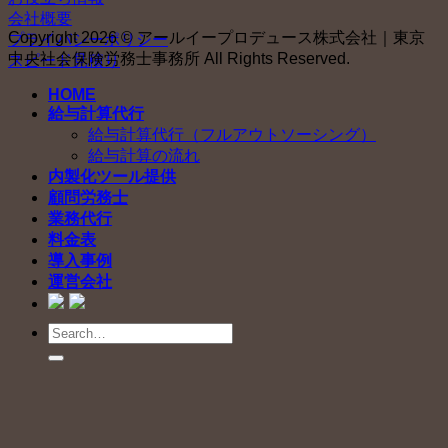
会社概要
Copyright 2026 © アールイープロデュース株式会社｜東京
プライバシーポリシー
中央社会保険労務士事務所 All Rights Reserved.
スピード見積り
HOME
給与計算代行
給与計算代行（フルアウトソーシング）
給与計算の流れ
内製化ツール提供
顧問労務士
業務代行
料金表
導入事例
運営会社