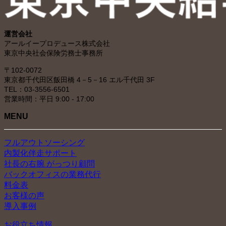
運営会社
アールイープロデュース株式会社
東京中央社会保険労務士事務所
〒102-0072
東京都千代田区飯田橋 4－5－16 エル千代田 3F
TEL：03-3556-6501
営業時間：平日 9:00 - 17:00
MENU
フルアウトソーシング
内製化伴走サポート
社長の右腕 がっつり顧問
バックオフィスの業務代行
料金表
お客様の声
導入事例
お役立ち情報