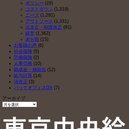
ポリシー
(28)
コストダウン
(1,319)
ニーズ
(1,291)
アウトソース
(1,331)
法改正・制度改正
(81)
経営
(1,362)
未分類
(15)
お客様の声
(6)
社会保険
(5)
労働保険
(2)
人事労務
(10)
助成金・補助金
(12)
給与計算
(14)
法改正
(3)
バックオフィスDX
(7)
アーカイブ
ア
ー
カ
イ
ブ