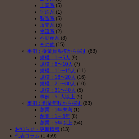
確
年
入
始
士業系
(5)
定
金
し
は
宿泊系
(1)
拠
を
な
製造系
(5)
出
導
い
販売系
(5)
年
入
理
物流系
(2)
金
し
由
不動産系
(8)
を
な
ベ
その他
(15)
導
い
ス
事例：従業員規模から探す
(63)
入
理
ト
規模：1〜5人
(9)
し
由
５
規模：6〜10人
(7)
な
ベ
（そ
規模：11〜15人
(11)
い
ス
の
規模：16〜20人
(16)
理
ト
４）
規模：21〜30人
(10)
由
５
は
規模：31〜40人
(5)
ベ
（そ
事例：51人以上
(5)
ス
の
事例：創業年数から探す
(63)
ト
３）
創業：1年未満
(1)
５
は
創業：1～5年
(8)
（そ
創業：5年以上
(54)
の
お知らせ・更新情報
(13)
２）
代表コラム
(1,459)
は