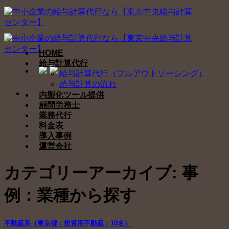
Skip
to
content
HOME
給与計算代行
給与計算代行（フルアウトソーシング）
給与計算の流れ
内製化ツール提供
顧問労務士
業務代行
料金表
導入事例
運営会社
カテゴリーアーカイブ:
事
例：業種から探す
不動産系（東京都：投資用不動産：10名）