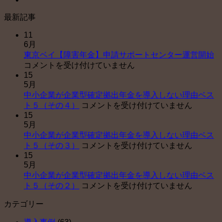
最新記事
11
6月
東
東京ベイ【障害年金】申請サポートセンター運営開始
京
コメントを受け付けていません
15
ベ
5月
イ
中小企業が企業型確定拠出年金を導入しない理由ベス
【
中
ト５（その４）
コメントを受け付けていません
害
15
小
年
5月
企
金
中小企業が企業型確定拠出年金を導入しない理由ベス
業
申
中
ト５（その３）
コメントを受け付けていません
が
請
15
小
企
サ
5月
企
業
ポ
中小企業が企業型確定拠出年金を導入しない理由ベス
業
型
ー
中
ト５（その２）
コメントを受け付けていません
が
確
ト
小
企
定
セ
カテゴリー
企
業
拠
ン
業
型
出
タ