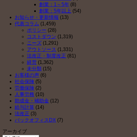
５
は
創業：1～5年
(8)
（そ
創業：5年以上
(54)
の
お知らせ・更新情報
(13)
２）
代表コラム
(1,459)
は
ポリシー
(28)
コストダウン
(1,319)
ニーズ
(1,291)
アウトソース
(1,331)
法改正・制度改正
(81)
経営
(1,362)
未分類
(15)
お客様の声
(6)
社会保険
(5)
労働保険
(2)
人事労務
(10)
助成金・補助金
(12)
給与計算
(14)
法改正
(3)
バックオフィスDX
(7)
アーカイブ