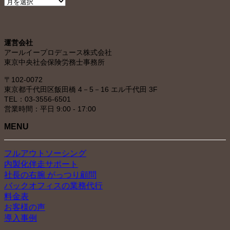
ア
ー
カ
イ
運営会社
ブ
アールイープロデュース株式会社
東京中央社会保険労務士事務所
〒102-0072
東京都千代田区飯田橋 4－5－16 エル千代田 3F
TEL：03-3556-6501
営業時間：平日 9:00 - 17:00
MENU
フルアウトソーシング
内製化伴走サポート
社長の右腕 がっつり顧問
バックオフィスの業務代行
料金表
お客様の声
導入事例