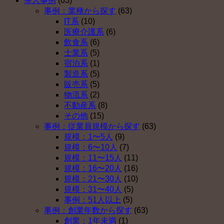
導入事例
(63)
が
確
年
ー
事例：業種から探す
(63)
企
定
金
運
IT系
(10)
業
拠
を
営
医療介護系
(6)
型
出
導
開
飲食系
(6)
確
年
入
始
士業系
(5)
定
金
し
は
宿泊系
(1)
拠
を
な
製造系
(5)
出
導
い
販売系
(5)
年
入
理
物流系
(2)
金
し
由
不動産系
(8)
を
な
ベ
その他
(15)
導
い
ス
事例：従業員規模から探す
(63)
入
理
ト
規模：1〜5人
(9)
し
由
５
規模：6〜10人
(7)
な
ベ
（そ
規模：11〜15人
(11)
い
ス
の
規模：16〜20人
(16)
理
ト
４）
規模：21〜30人
(10)
由
５
は
規模：31〜40人
(5)
ベ
（そ
事例：51人以上
(5)
ス
の
事例：創業年数から探す
(63)
ト
３）
創業：1年未満
(1)