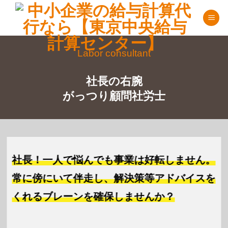
Skip
to
content
Labor consultant
社長の右腕
がっつり顧問社労士
社長！一人で悩んでも事業は好転しません。
常に傍にいて伴走し、解決策等アドバイスを
くれるブレーンを確保しませんか？