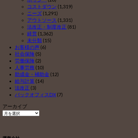
コストダウン
(1,319)
ニーズ
(1,291)
アウトソース
(1,331)
法改正・制度改正
(81)
経営
(1,362)
未分類
(15)
お客様の声
(6)
社会保険
(5)
労働保険
(2)
人事労務
(10)
助成金・補助金
(12)
給与計算
(14)
法改正
(3)
バックオフィスDX
(7)
アーカイブ
ア
ー
カ
イ