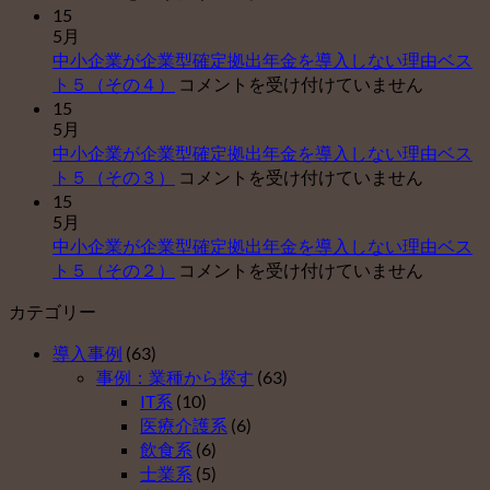
ベ
15
5月
イ
中小企業が企業型確定拠出年金を導入しない理由ベス
【
中
ト５（その４）
コメントを受け付けていません
害
小
15
年
5月
企
金
中小企業が企業型確定拠出年金を導入しない理由ベス
業
申
中
ト５（その３）
コメントを受け付けていません
が
請
小
15
企
サ
5月
企
業
ポ
中小企業が企業型確定拠出年金を導入しない理由ベス
業
型
ー
中
ト５（その２）
コメントを受け付けていません
が
確
ト
小
企
定
セ
カテゴリー
企
業
拠
ン
業
型
出
タ
導入事例
(63)
が
確
年
ー
事例：業種から探す
(63)
企
定
金
運
IT系
(10)
業
拠
を
営
医療介護系
(6)
型
出
導
開
飲食系
(6)
確
年
入
始
士業系
(5)
定
金