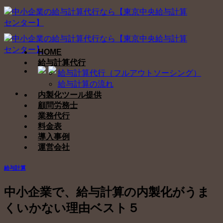
Skip
to
content
HOME
給与計算代行
給与計算代行（フルアウトソーシング）
給与計算の流れ
内製化ツール提供
顧問労務士
業務代行
料金表
導入事例
運営会社
給与計算
中小企業で、給与計算の内製化がうま
くいかない理由ベスト５