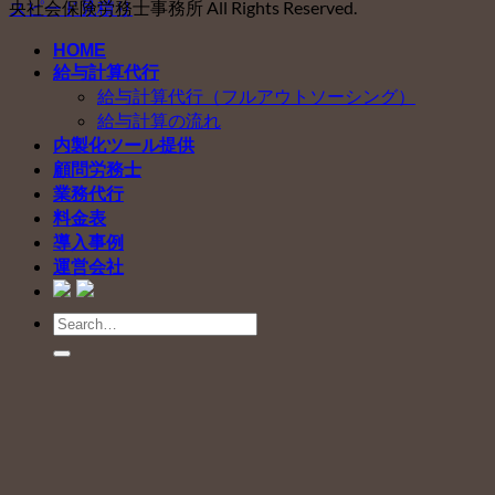
スピード見積り
央社会保険労務士事務所 All Rights Reserved.
HOME
給与計算代行
給与計算代行（フルアウトソーシング）
給与計算の流れ
内製化ツール提供
顧問労務士
業務代行
料金表
導入事例
運営会社