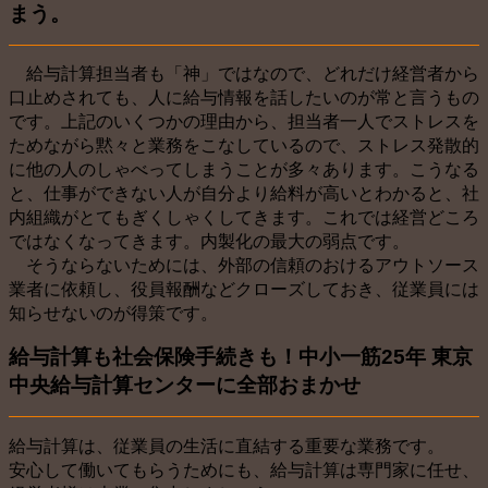
まう。
給与計算担当者も「神」ではなので、どれだけ経営者から
口止めされても、人に給与情報を話したいのが常と言うもの
です。上記のいくつかの理由から、担当者一人でストレスを
ためながら黙々と業務をこなしているので、ストレス発散的
に他の人のしゃべってしまうことが多々あります。こうなる
と、仕事ができない人が自分より給料が高いとわかると、社
内組織がとてもぎくしゃくしてきます。これでは経営どころ
ではなくなってきます。内製化の最大の弱点です。
そうならないためには、外部の信頼のおけるアウトソース
業者に依頼し、役員報酬などクローズしておき、従業員には
知らせないのが得策です。
給与計算も社会保険手続きも！中小一筋25年 東京
中央給与計算センターに全部おまかせ
給与計算は、従業員の生活に直結する重要な業務です。
安心して働いてもらうためにも、給与計算は専門家に任せ、