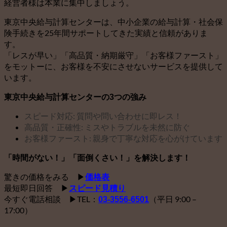
経営者様は本業に集中しましょう。
東京中央給与計算センターは、中小企業の給与計算・社会保
険手続きを25年間サポートしてきた実績と信頼がありま
す。
「レスが早い」「高品質・納期厳守」「お客様ファースト」
をモットーに、お客様を不安にさせないサービスを提供して
います。
東京中央給与計算センターの3つの強み
スピード対応: 質問や問い合わせに即レス！
高品質・正確性: ミスやトラブルを未然に防ぐ
お客様ファースト: 親身で丁寧な対応を心がけています
「時間がない！」「面倒くさい！」を解決します！
驚きの価格をみる ▶
価格表
最短即日回答 ▶
スピード見積り
今すぐ電話相談 ▶TEL：
（平日 9:00 –
03-3556-6501
17:00）