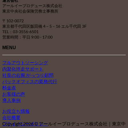
運営会社
ブ
アールイープロデュース株式会社
東京中央社会保険労務士事務所
〒102-0072
東京都千代田区飯田橋 4－5－16 エル千代田 3F
TEL：03-3556-6501
営業時間：平日 9:00 - 17:00
MENU
フルアウトソーシング
内製化伴走サポート
社長の右腕 がっつり顧問
バックオフィスの業務代行
料金表
お客様の声
導入事例
お役立ち情報
会社概要
プライバシーポリシー
Copyright 2026 © アールイープロデュース株式会社｜東京中