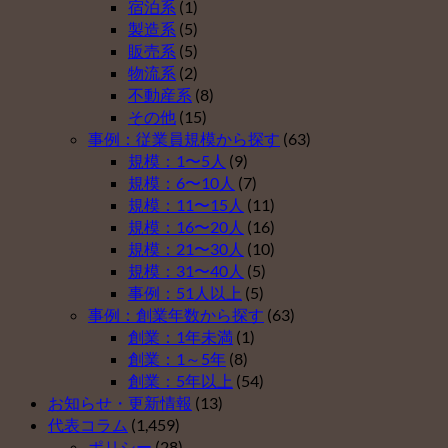
し
は
宿泊系
(1)
拠
を
な
製造系
(5)
出
導
い
販売系
(5)
年
入
理
物流系
(2)
金
し
由
不動産系
(8)
を
な
ベ
その他
(15)
導
い
ス
事例：従業員規模から探す
(63)
入
理
ト
規模：1〜5人
(9)
し
由
５
規模：6〜10人
(7)
な
ベ
（そ
規模：11〜15人
(11)
い
ス
の
規模：16〜20人
(16)
理
ト
４）
規模：21〜30人
(10)
由
５
は
規模：31〜40人
(5)
ベ
（そ
事例：51人以上
(5)
ス
の
事例：創業年数から探す
(63)
ト
３）
創業：1年未満
(1)
５
は
創業：1～5年
(8)
（そ
創業：5年以上
(54)
の
お知らせ・更新情報
(13)
２）
代表コラム
(1,459)
は
ポリシー
(28)