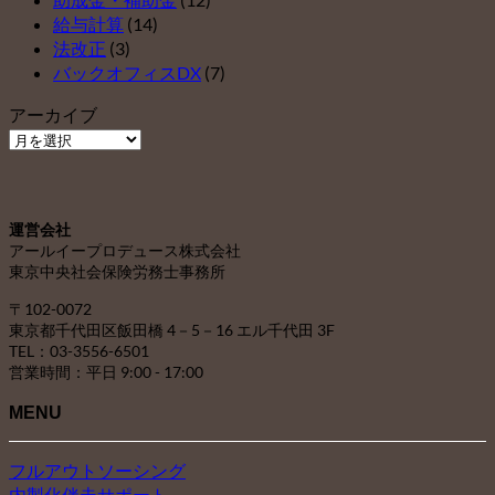
給与計算
(14)
法改正
(3)
バックオフィスDX
(7)
アーカイブ
ア
ー
カ
イ
運営会社
ブ
アールイープロデュース株式会社
東京中央社会保険労務士事務所
〒102-0072
東京都千代田区飯田橋 4－5－16 エル千代田 3F
TEL：03-3556-6501
営業時間：平日 9:00 - 17:00
MENU
フルアウトソーシング
内製化伴走サポート