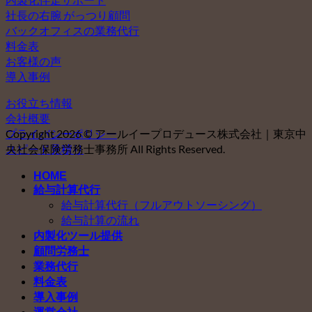
社長の右腕 がっつり顧問
バックオフィスの業務代行
料金表
お客様の声
導入事例
お役立ち情報
会社概要
プライバシーポリシー
Copyright 2026 © アールイープロデュース株式会社｜東京中
スピード見積り
央社会保険労務士事務所 All Rights Reserved.
HOME
給与計算代行
給与計算代行（フルアウトソーシング）
給与計算の流れ
内製化ツール提供
顧問労務士
業務代行
料金表
導入事例