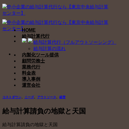
Skip
to
content
HOME
給与計算代行
給与計算代行（フルアウトソーシング）
給与計算の流れ
内製化ツール提供
顧問労務士
業務代行
料金表
導入事例
運営会社
コストダウン
、
ニーズ
、
アウトソース
、
経営
給与計算請負の地獄と天国
給与計算請負の地獄と天国