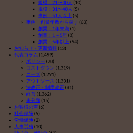
４）
規模：21〜30人
(10)
由
５
は
規模：31〜40人
(5)
ベ
（そ
事例：51人以上
(5)
ス
の
事例：創業年数から探す
(63)
ト
３）
創業：1年未満
(1)
５
は
創業：1～5年
(8)
（そ
創業：5年以上
(54)
の
お知らせ・更新情報
(13)
２）
代表コラム
(1,459)
は
ポリシー
(28)
コストダウン
(1,319)
ニーズ
(1,291)
アウトソース
(1,331)
法改正・制度改正
(81)
経営
(1,362)
未分類
(15)
お客様の声
(6)
社会保険
(5)
労働保険
(2)
人事労務
(10)
助成金・補助金
(12)