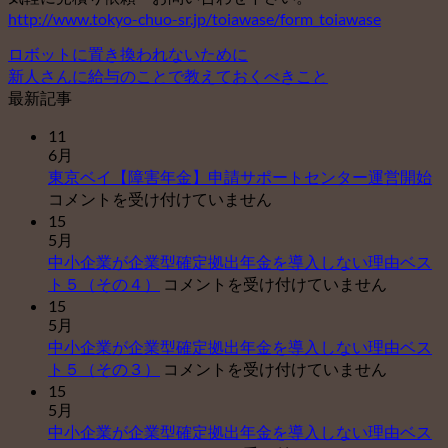
http://www.tokyo-chuo-sr.jp/toiawase/form_toiawase
ロボットに置き換われないために
新人さんに給与のことで教えておくべきこと
最新記事
11
6月
東
東京ベイ【障害年金】申請サポートセンター運営開始
京
コメントを受け付けていません
ベ
15
5月
イ
中小企業が企業型確定拠出年金を導入しない理由ベス
【
中
ト５（その４）
コメントを受け付けていません
害
小
15
年
5月
企
金
中小企業が企業型確定拠出年金を導入しない理由ベス
業
申
中
ト５（その３）
コメントを受け付けていません
が
請
小
15
企
サ
5月
企
業
ポ
中小企業が企業型確定拠出年金を導入しない理由ベス
業
型
ー