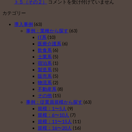
中
ト５（その２）
コメントを受け付けていません
が
確
ト
小
企
定
セ
カテゴリー
企
業
拠
ン
業
型
出
タ
導入事例
(63)
が
確
年
ー
事例：業種から探す
(63)
企
定
金
運
IT系
(10)
業
拠
を
営
医療介護系
(6)
型
出
導
開
飲食系
(6)
確
年
入
始
士業系
(5)
定
金
し
は
宿泊系
(1)
拠
を
な
製造系
(5)
出
導
い
販売系
(5)
年
入
理
物流系
(2)
金
し
由
不動産系
(8)
を
な
ベ
その他
(15)
導
い
ス
事例：従業員規模から探す
(63)
入
理
ト
規模：1〜5人
(9)
し
由
５
規模：6〜10人
(7)
な
ベ
（そ
規模：11〜15人
(11)
い
ス
の
規模：16〜20人
(16)
理
ト