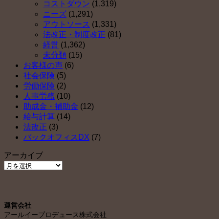
コストダウン
(1,319)
ニーズ
(1,291)
アウトソース
(1,331)
法改正・制度改正
(81)
経営
(1,362)
未分類
(15)
お客様の声
(6)
社会保険
(5)
労働保険
(2)
人事労務
(10)
助成金・補助金
(12)
給与計算
(14)
法改正
(3)
バックオフィスDX
(7)
アーカイブ
ア
ー
カ
イ
運営会社
ブ
アールイープロデュース株式会社