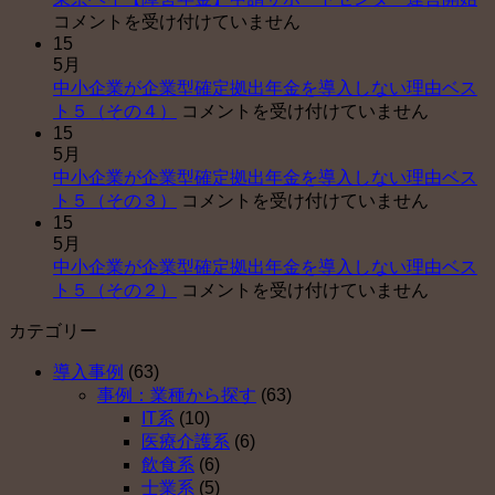
京
コメントを受け付けていません
15
ベ
5月
イ
中小企業が企業型確定拠出年金を導入しない理由ベス
【
中
ト５（その４）
コメントを受け付けていません
害
15
小
年
5月
企
金
中小企業が企業型確定拠出年金を導入しない理由ベス
業
申
中
ト５（その３）
コメントを受け付けていません
が
請
15
小
企
サ
5月
企
業
ポ
中小企業が企業型確定拠出年金を導入しない理由ベス
業
型
ー
中
ト５（その２）
コメントを受け付けていません
が
確
ト
小
企
定
セ
カテゴリー
企
業
拠
ン
業
型
出
タ
導入事例
(63)
が
確
年
ー
事例：業種から探す
(63)
企
定
金
運
IT系
(10)
業
拠
を
営
医療介護系
(6)
型
出
導
開
飲食系
(6)
確
年
入
始
士業系
(5)