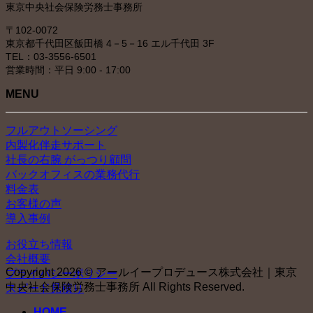
東京中央社会保険労務士事務所
〒102-0072
東京都千代田区飯田橋 4－5－16 エル千代田 3F
TEL：03-3556-6501
営業時間：平日 9:00 - 17:00
MENU
フルアウトソーシング
内製化伴走サポート
社長の右腕 がっつり顧問
バックオフィスの業務代行
料金表
お客様の声
導入事例
お役立ち情報
会社概要
Copyright 2026 © アールイープロデュース株式会社｜東京
プライバシーポリシー
中央社会保険労務士事務所 All Rights Reserved.
スピード見積り
HOME