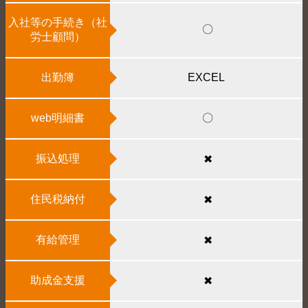
入社等の手続き（社
〇
労士顧問）
出勤簿
EXCEL
web明細書
〇
振込処理
✖
住民税納付
✖
有給管理
✖
助成金支援
✖