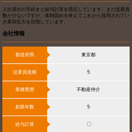
入社退社の手続きと給与計算を受託しています。まだ従業員
数が少ないですが、体制固めを終えてこれから採用されてい
き業容拡大を目指しています。
会社情報
都道府県
東京都
従業員規模
5
業種業態
不動産仲介
創業年数
5
給与計算
〇