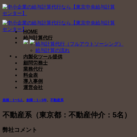
Skip
to
content
HOME
給与計算代行
給与計算代行（フルアウトソーシング）
給与計算の流れ
内製化ツール提供
顧問労務士
業務代行
料金表
導入事例
運営会社
規模：1〜5人
、
創業：1～5年
、
不動産系
不動産系（東京都：不動産仲介：5名）
弊社コメント