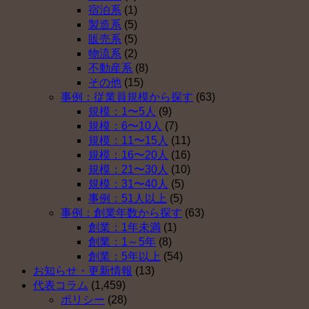
定
金
し
は
宿泊系
(1)
拠
を
な
製造系
(5)
出
導
い
販売系
(5)
年
入
理
物流系
(2)
金
し
由
不動産系
(8)
を
な
ベ
その他
(15)
導
い
ス
事例：従業員規模から探す
(63)
入
理
ト
規模：1〜5人
(9)
し
由
５
規模：6〜10人
(7)
な
ベ
（そ
規模：11〜15人
(11)
い
ス
の
規模：16〜20人
(16)
理
ト
４）
規模：21〜30人
(10)
由
５
は
規模：31〜40人
(5)
ベ
（そ
事例：51人以上
(5)
ス
の
事例：創業年数から探す
(63)
ト
３）
創業：1年未満
(1)
５
は
創業：1～5年
(8)
（そ
創業：5年以上
(54)
の
お知らせ・更新情報
(13)
２）
代表コラム
(1,459)
は
ポリシー
(28)