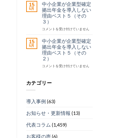
請
企
中小企業が企業型確定
15
サ
業
5月
拠出年金を導入しない
ポ
が
理由ベスト５（その
ー
企
３）
ト
業
セ
型
中
コメントを受け付けていません
ン
確
小
タ
定
企
中小企業が企業型確定
15
ー
拠
業
5月
拠出年金を導入しない
運
出
が
理由ベスト５（その
営
年
企
２）
開
金
業
始
を
型
中
コメントを受け付けていません
は
導
確
小
入
定
企
し
拠
業
カテゴリー
な
出
が
い
年
企
理
金
業
導入事例
(63)
由
を
型
ベ
導
確
ス
お知らせ・更新情報
(13)
入
定
ト
し
拠
５
な
出
代表コラム
(1,459)
（そ
い
年
の
理
金
お客様の声
(6)