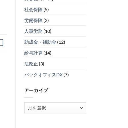
４）
由
を
は
ベ
導
社会保険
(5)
ス
入
ト
し
労働保険
(2)
５
な
（そ
い
の
理
人事労務
(10)
３）
由
は
ベ
助成金・補助金
(12)
ス
ト
給与計算
(14)
５
（そ
法改正
(3)
の
２）
は
バックオフィスDX
(7)
アーカイブ
ア
ー
カ
イ