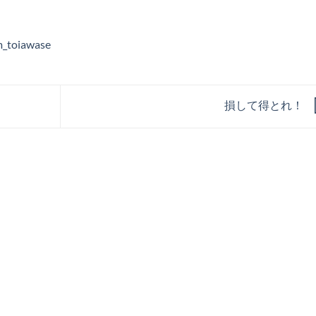
m_toiawase
損して得とれ！