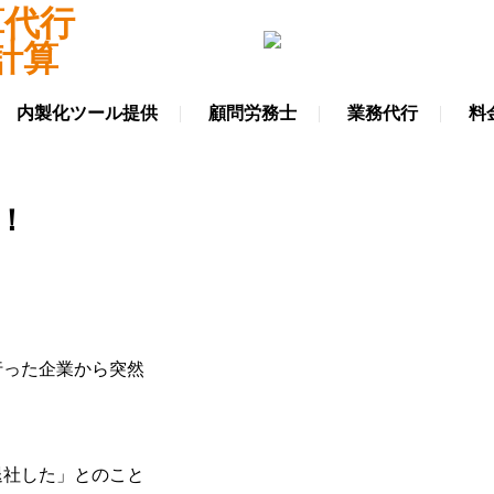
内製化ツール提供
顧問労務士
業務代行
料
！
行った企業から突然
退社した」とのこと