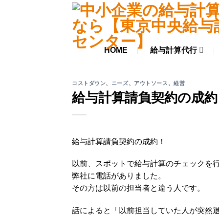
Skip
to
content
HOME
給与計算代行
コストダウン
、
ニーズ
、
アウトソース
、
経営
給与計算請負契約の成約
給与計算請負契約の成約！
以前、スポットで給与計算のチェックを
弊社に電話がありました。
その方は以前の担当者と違う人です。
話によると「以前担当していた人が突然