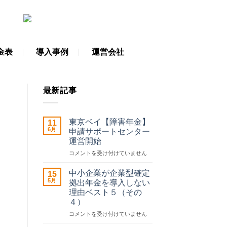
金表
導入事例
運営会社
最新記事
東京ベイ【障害年金】
11
6月
申請サポートセンター
運営開始
東
コメントを受け付けていません
京
ベ
中小企業が企業型確定
15
イ
5月
拠出年金を導入しない
【障
理由ベスト５（その
害
４）
年
金】
中
コメントを受け付けていません
申
小