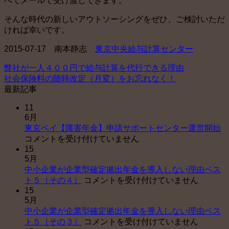
べてメールで受け渡しできます。
そんな時代の新しいアウトソーシングをぜひ、ご検討いただ
ければ幸いです。
2015-07-17 南本静志
東京中央給与計算センター
弊社が一人４００円で給与計算を代行できる理由
社会保険料の随時改定（月変）をお忘れなく！
最新記事
11
6月
東
東京ベイ【障害年金】申請サポートセンター運営開始
京
コメントを受け付けていません
15
ベ
5月
イ
中小企業が企業型確定拠出年金を導入しない理由ベス
【
中
ト５（その４）
コメントを受け付けていません
害
15
小
年
5月
企
金
中小企業が企業型確定拠出年金を導入しない理由ベス
業
申
中
ト５（その３）
コメントを受け付けていません
が
請