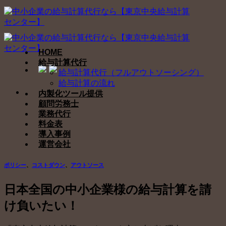
Skip
to
content
HOME
給与計算代行
給与計算代行（フルアウトソーシング）
給与計算の流れ
内製化ツール提供
顧問労務士
業務代行
料金表
導入事例
運営会社
ポリシー
、
コストダウン
、
アウトソース
日本全国の中小企業様の給与計算を請
け負いたい！