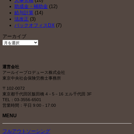
人事労務
(10)
助成金・補助金
(12)
給与計算
(14)
法改正
(3)
バックオフィスDX
(7)
アーカイブ
ア
ー
カ
イ
運営会社
ブ
アールイープロデュース株式会社
東京中央社会保険労務士事務所
〒102-0072
東京都千代田区飯田橋 4－5－16 エル千代田 3F
TEL：03-3556-6501
営業時間：平日 9:00 - 17:00
MENU
フルアウトソーシング