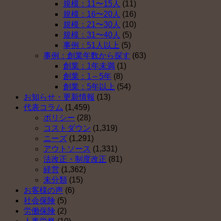
（そ
規模：11〜15人
(11)
い
ス
の
規模：16〜20人
(16)
理
ト
４）
規模：21〜30人
(10)
由
５
は
規模：31〜40人
(5)
ベ
（そ
事例：51人以上
(5)
ス
の
事例：創業年数から探す
(63)
ト
３）
創業：1年未満
(1)
５
は
創業：1～5年
(8)
（そ
創業：5年以上
(54)
の
お知らせ・更新情報
(13)
２）
代表コラム
(1,459)
は
ポリシー
(28)
コストダウン
(1,319)
ニーズ
(1,291)
アウトソース
(1,331)
法改正・制度改正
(81)
経営
(1,362)
未分類
(15)
お客様の声
(6)
社会保険
(5)
労働保険
(2)