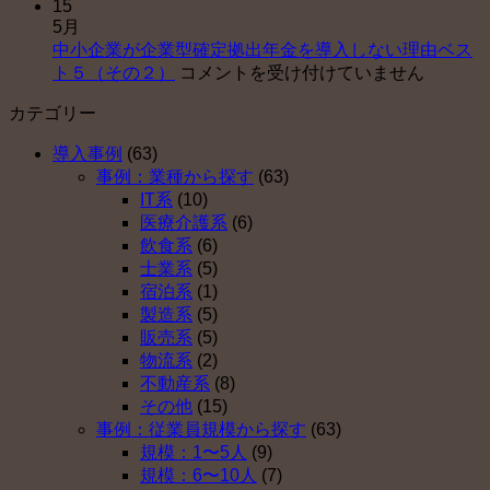
15
小
企
サ
5月
企
業
ポ
中小企業が企業型確定拠出年金を導入しない理由ベス
業
型
ー
中
ト５（その２）
コメントを受け付けていません
が
確
ト
小
企
定
セ
カテゴリー
企
業
拠
ン
業
型
出
タ
導入事例
(63)
が
確
年
ー
事例：業種から探す
(63)
企
定
金
運
IT系
(10)
業
拠
を
営
医療介護系
(6)
型
出
導
開
飲食系
(6)
確
年
入
始
士業系
(5)
定
金
し
は
宿泊系
(1)
拠
を
な
製造系
(5)
出
導
い
販売系
(5)
年
入
理
物流系
(2)
金
し
由
不動産系
(8)
を
な
ベ
その他
(15)
導
い
ス
事例：従業員規模から探す
(63)
入
理
ト
規模：1〜5人
(9)
し
由
５
規模：6〜10人
(7)
な
ベ