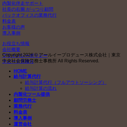
内製化伴走サポート
社長の右腕 がっつり顧問
バックオフィスの業務代行
料金表
お客様の声
導入事例
お役立ち情報
会社概要
Copyright 2026 © アールイープロデュース株式会社｜東京
プライバシーポリシー
中央社会保険労務士事務所 All Rights Reserved.
スピード見積り
HOME
給与計算代行
給与計算代行（フルアウトソーシング）
給与計算の流れ
内製化ツール提供
顧問労務士
業務代行
料金表
導入事例
運営会社