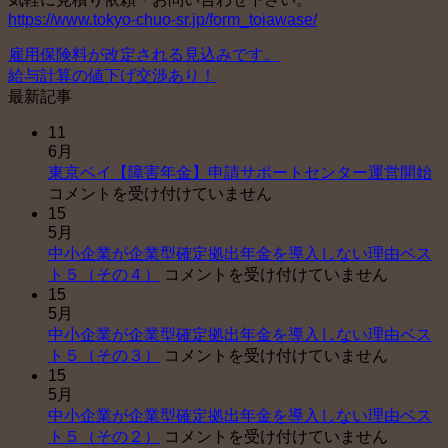
https://www.tokyo-chuo-sr.jp/form_toiawase/
雇用保険料が改定される見込みです。
給与計算の値下げ交渉あり！
最新記事
11
6月
東
東京ベイ【障害年金】申請サポートセンター運営開始
京
コメントを受け付けていません
15
ベ
5月
イ
中小企業が企業型確定拠出年金を導入しない理由ベス
【
中
ト５（その４）
コメントを受け付けていません
害
15
小
年
5月
企
金
中小企業が企業型確定拠出年金を導入しない理由ベス
業
申
中
ト５（その３）
コメントを受け付けていません
が
請
15
小
企
サ
5月
企
業
ポ
中小企業が企業型確定拠出年金を導入しない理由ベス
業
型
ー
中
ト５（その２）
コメントを受け付けていません
が
確
ト