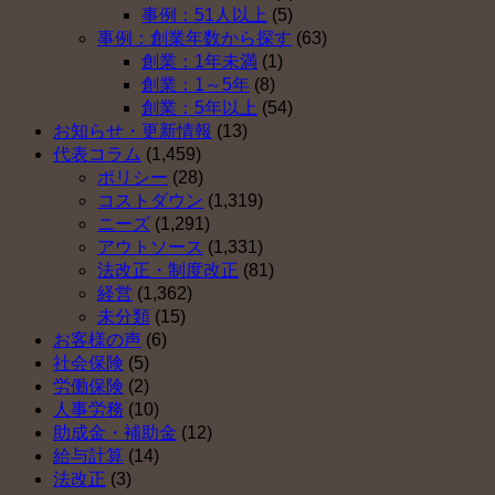
ベ
（そ
事例：51人以上
(5)
ス
の
事例：創業年数から探す
(63)
ト
３）
創業：1年未満
(1)
５
は
創業：1～5年
(8)
（そ
創業：5年以上
(54)
の
お知らせ・更新情報
(13)
２）
代表コラム
(1,459)
は
ポリシー
(28)
コストダウン
(1,319)
ニーズ
(1,291)
アウトソース
(1,331)
法改正・制度改正
(81)
経営
(1,362)
未分類
(15)
お客様の声
(6)
社会保険
(5)
労働保険
(2)
人事労務
(10)
助成金・補助金
(12)
給与計算
(14)
法改正
(3)