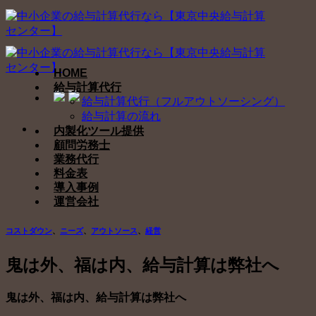
Skip
to
content
HOME
給与計算代行
給与計算代行（フルアウトソーシング）
給与計算の流れ
内製化ツール提供
顧問労務士
業務代行
料金表
導入事例
運営会社
コストダウン
、
ニーズ
、
アウトソース
、
経営
鬼は外、福は内、給与計算は弊社へ
鬼は外、福は内、給与計算は弊社へ