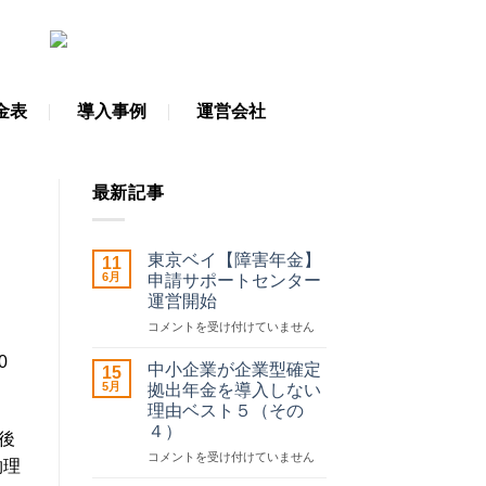
金表
導入事例
運営会社
最新記事
東京ベイ【障害年金】
11
6月
申請サポートセンター
運営開始
東
コメントを受け付けていません
京
0
ベ
中小企業が企業型確定
15
イ
5月
拠出年金を導入しない
【障
理由ベスト５（その
害
４）
年
後
金】
中
コメントを受け付けていません
物理
申
小