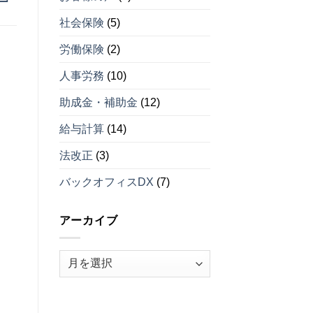
由
を
は
ベ
導
社会保険
(5)
ス
入
ト
し
労働保険
(2)
５
な
（そ
い
の
理
人事労務
(10)
３）
由
は
ベ
助成金・補助金
(12)
ス
ト
給与計算
(14)
５
（そ
法改正
(3)
の
２）
は
バックオフィスDX
(7)
アーカイブ
ア
ー
カ
イ