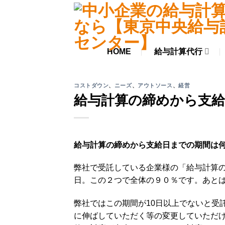
Skip
to
content
HOME
給与計算代行
コストダウン
、
ニーズ
、
アウトソース
、
経営
給与計算の締めから支
給与計算の締めから支給日までの期間は
弊社で受託している企業様の「給与計算の
日。この２つで全体の９０％です。あとは
弊社ではこの期間が10日以上でないと受
に伸ばしていただく等の変更していただ