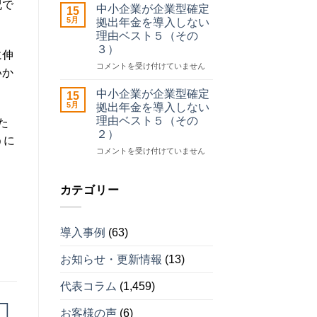
祝で
請
企
中小企業が企業型確定
15
サ
業
5月
拠出年金を導入しない
。
ポ
が
理由ベスト５（その
ー
企
３）
ト
業
に伸
セ
型
中
コメントを受け付けていません
いか
ン
確
小
タ
定
企
中小企業が企業型確定
15
ー
拠
業
5月
拠出年金を導入しない
運
出
が
理由ベスト５（その
た
営
年
企
２）
開
金
業
うに
始
を
型
中
コメントを受け付けていません
は
導
確
小
入
定
企
し
拠
業
カテゴリー
な
出
が
い
年
企
理
金
業
導入事例
(63)
由
を
型
ベ
導
確
ス
入
お知らせ・更新情報
(13)
定
ト
し
拠
５
な
出
代表コラム
(1,459)
（そ
い
年
の
理
金
お客様の声
(6)
４）