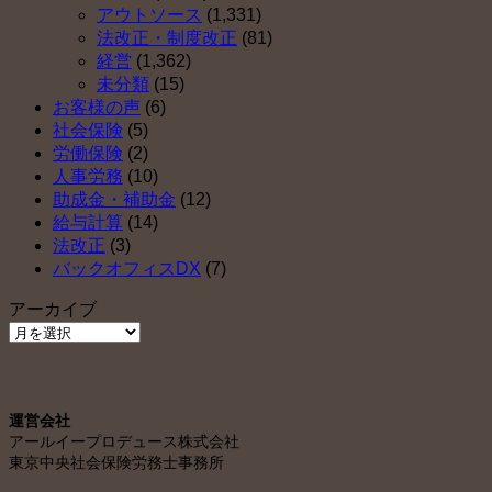
アウトソース
(1,331)
法改正・制度改正
(81)
経営
(1,362)
未分類
(15)
お客様の声
(6)
社会保険
(5)
労働保険
(2)
人事労務
(10)
助成金・補助金
(12)
給与計算
(14)
法改正
(3)
バックオフィスDX
(7)
アーカイブ
ア
ー
カ
イ
運営会社
ブ
アールイープロデュース株式会社
東京中央社会保険労務士事務所