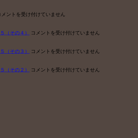
東
コメントを受け付けていません
京
ベ
中
５（その４）
コメントを受け付けていません
イ
小
【障
企
害
中
５（その３）
コメントを受け付けていません
業
年
小
が
金】
企
企
申
中
５（その２）
コメントを受け付けていません
業
業
請
小
が
型
サ
企
企
確
ポ
業
業
定
ー
が
型
拠
ト
企
確
出
セ
業
定
年
ン
型
拠
金
タ
確
出
を
ー
定
年
導
運
拠
金
入
営