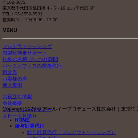
〒102-0072
東京都千代田区飯田橋 4－5－16 エル千代田 3F
TEL：03-3556-6501
営業時間：平日 9:00 - 17:00
MENU
フルアウトソーシング
内製化伴走サポート
社長の右腕 がっつり顧問
バックオフィスの業務代行
料金表
お客様の声
導入事例
お役立ち情報
会社概要
Copyright 2026 © アールイープロデュース株式会社｜東京中央社会
プライバシーポリシー
スピード見積り
HOME
給与計算代行
給与計算代行（フルアウトソーシング）