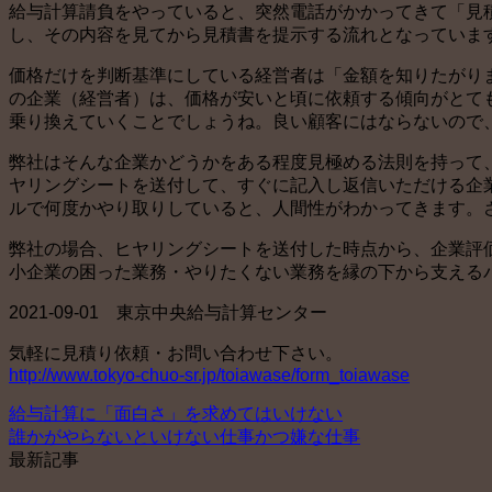
給与計算請負をやっていると、突然電話がかかってきて「見
し、その内容を見てから見積書を提示する流れとなっていま
価格だけを判断基準にしている経営者は「金額を知りたがり
の企業（経営者）は、価格が安いと頃に依頼する傾向がとて
乗り換えていくことでしょうね。良い顧客にはならないので
弊社はそんな企業かどうかをある程度見極める法則を持って
ヤリングシートを送付して、すぐに記入し返信いただける企
ルで何度かやり取りしていると、人間性がわかってきます。
弊社の場合、ヒヤリングシートを送付した時点から、企業評
小企業の困った業務・やりたくない業務を縁の下から支える
2021-09-01 東京中央給与計算センター
気軽に見積り依頼・お問い合わせ下さい。
http://www.tokyo-chuo-sr.jp/toiawase/form_toiawase
給与計算に「面白さ」を求めてはいけない
誰かがやらないといけない仕事かつ嫌な仕事
最新記事