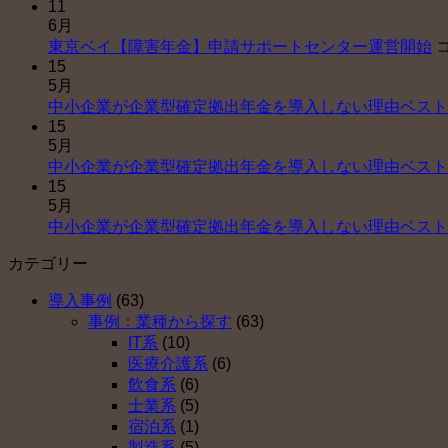
11
6月
東京ベイ【障害年金】申請サポートセンター運営開始
15
5月
中小企業が企業型確定拠出年金を導入しない理由ベスト
15
5月
中小企業が企業型確定拠出年金を導入しない理由ベスト
15
5月
中小企業が企業型確定拠出年金を導入しない理由ベスト
カテゴリー
導入事例
(63)
事例：業種から探す
(63)
IT系
(10)
医療介護系
(6)
飲食系
(6)
士業系
(5)
宿泊系
(1)
製造系
(5)