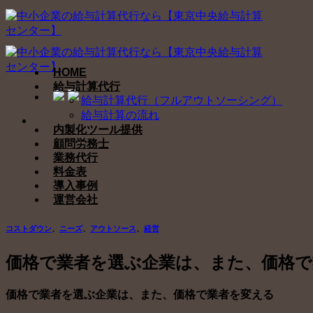
Skip
to
content
HOME
給与計算代行
給与計算代行（フルアウトソーシング）
給与計算の流れ
内製化ツール提供
顧問労務士
業務代行
料金表
導入事例
運営会社
コストダウン
、
ニーズ
、
アウトソース
、
経営
価格で業者を選ぶ企業は、また、価格で
価格で業者を選ぶ企業は、また、価格で業者を変える