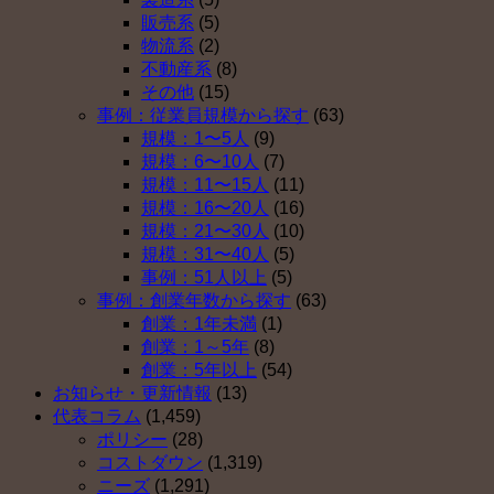
販売系
(5)
物流系
(2)
不動産系
(8)
その他
(15)
事例：従業員規模から探す
(63)
規模：1〜5人
(9)
規模：6〜10人
(7)
規模：11〜15人
(11)
規模：16〜20人
(16)
規模：21〜30人
(10)
規模：31〜40人
(5)
事例：51人以上
(5)
事例：創業年数から探す
(63)
創業：1年未満
(1)
創業：1～5年
(8)
創業：5年以上
(54)
お知らせ・更新情報
(13)
代表コラム
(1,459)
ポリシー
(28)
コストダウン
(1,319)
ニーズ
(1,291)