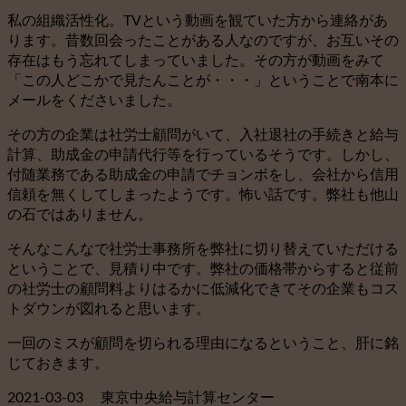
私の組織活性化。TVという動画を観ていた方から連絡があ
ります。昔数回会ったことがある人なのですが、お互いその
存在はもう忘れてしまっていました。その方が動画をみて
「この人どこかで見たんことが・・・」ということで南本に
メールをくださいました。
その方の企業は社労士顧問がいて、入社退社の手続きと給与
計算、助成金の申請代行等を行っているそうです。しかし、
付随業務である助成金の申請でチョンボをし、会社から信用
信頼を無くしてしまったようです。怖い話です。弊社も他山
の石ではありません。
そんなこんなで社労士事務所を弊社に切り替えていただける
ということで、見積り中です。弊社の価格帯からすると従前
の社労士の顧問料よりはるかに低減化できてその企業もコス
トダウンが図れると思います。
一回のミスが顧問を切られる理由になるということ、肝に銘
じておきます。
2021-03-03 東京中央給与計算センター