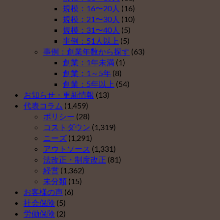
い
ス
の
規模：16〜20人
(16)
理
ト
４）
規模：21〜30人
(10)
由
５
は
規模：31〜40人
(5)
ベ
（そ
事例：51人以上
(5)
ス
の
事例：創業年数から探す
(63)
ト
３）
創業：1年未満
(1)
５
は
創業：1～5年
(8)
（そ
創業：5年以上
(54)
の
お知らせ・更新情報
(13)
２）
代表コラム
(1,459)
は
ポリシー
(28)
コストダウン
(1,319)
ニーズ
(1,291)
アウトソース
(1,331)
法改正・制度改正
(81)
経営
(1,362)
未分類
(15)
お客様の声
(6)
社会保険
(5)
労働保険
(2)