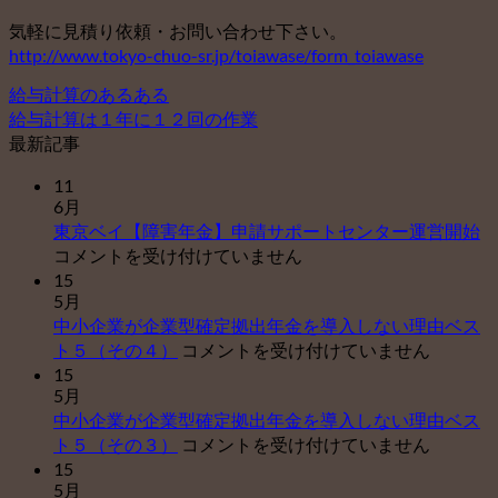
気軽に見積り依頼・お問い合わせ下さい。
http://www.tokyo-chuo-sr.jp/toiawase/form_toiawase
給与計算のあるある
給与計算は１年に１２回の作業
最新記事
11
6月
東
東京ベイ【障害年金】申請サポートセンター運営開始
京
コメントを受け付けていません
ベ
15
5月
イ
中小企業が企業型確定拠出年金を導入しない理由ベス
【
中
ト５（その４）
コメントを受け付けていません
害
小
15
年
5月
企
金
中小企業が企業型確定拠出年金を導入しない理由ベス
業
申
中
ト５（その３）
コメントを受け付けていません
が
請
小
15
企
サ
5月
企
業