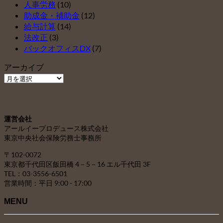
人事労務
(10)
助成金・補助金
(12)
給与計算
(14)
法改正
(3)
バックオフィスDX
(7)
アーカイブ
ア
ー
カ
イ
運営会社
ブ
アールイープロデュース株式会社
東京中央社会保険労務士事務所
〒102-0072
東京都千代田区飯田橋 4－5－16 エル千代田 3F
TEL：03-3556-6501
営業時間：平日 9:00 - 17:00
MENU