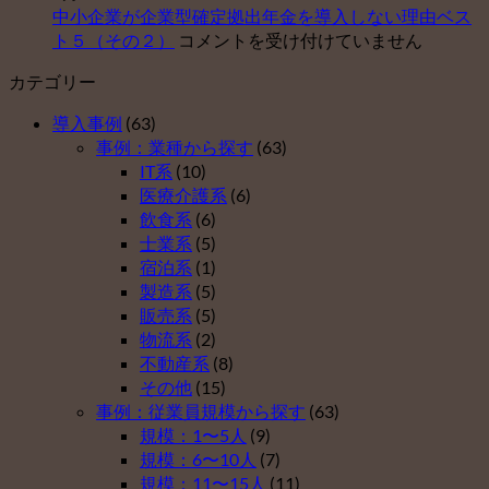
ポ
中小企業が企業型確定拠出年金を導入しない理由ベス
業
型
ー
中
ト５（その２）
コメントを受け付けていません
が
確
ト
小
企
定
セ
カテゴリー
企
業
拠
ン
業
型
出
タ
導入事例
(63)
が
確
年
ー
事例：業種から探す
(63)
企
定
金
運
IT系
(10)
業
拠
を
営
医療介護系
(6)
型
出
導
開
飲食系
(6)
確
年
入
始
士業系
(5)
定
金
し
は
宿泊系
(1)
拠
を
な
製造系
(5)
出
導
い
販売系
(5)
年
入
理
物流系
(2)
金
し
由
不動産系
(8)
を
な
ベ
その他
(15)
導
い
ス
事例：従業員規模から探す
(63)
入
理
ト
規模：1〜5人
(9)
し
由
５
規模：6〜10人
(7)
な
ベ
（そ
規模：11〜15人
(11)