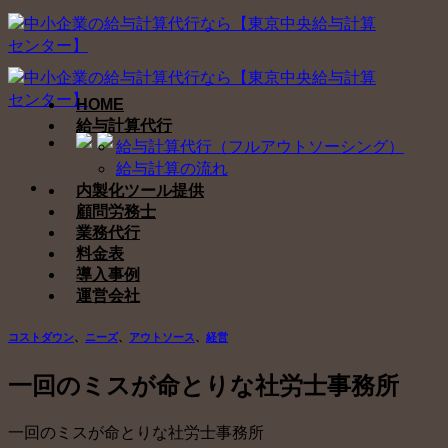
Skip
to
content
HOME
給与計算代行
給与計算代行（フルアウトソーシング）
給与計算の流れ
内製化ツール提供
顧問労務士
業務代行
料金表
導入事例
運営会社
コストダウン
、
ニーズ
、
アウトソース
、
経営
一回のミスが命とりな社労士事務所
一回のミスが命とりな社労士事務所