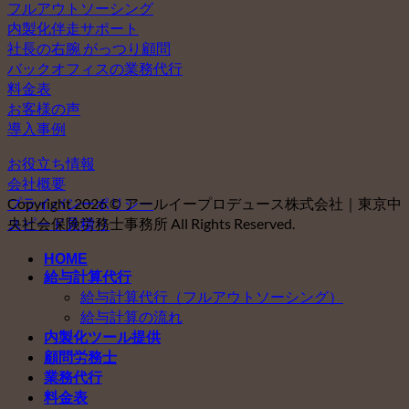
フルアウトソーシング
内製化伴走サポート
社長の右腕 がっつり顧問
バックオフィスの業務代行
料金表
お客様の声
導入事例
お役立ち情報
会社概要
プライバシーポリシー
Copyright 2026 © アールイープロデュース株式会社｜東京中
スピード見積り
央社会保険労務士事務所 All Rights Reserved.
HOME
給与計算代行
給与計算代行（フルアウトソーシング）
給与計算の流れ
内製化ツール提供
顧問労務士
業務代行
料金表