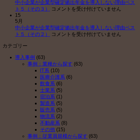
中小企業が企業型確定拠出年金を導入しない理由ベス
業
申
中
ト５（その３）
コメントを受け付けていません
が
請
15
小
企
サ
5月
企
業
ポ
中小企業が企業型確定拠出年金を導入しない理由ベス
業
型
ー
中
ト５（その２）
コメントを受け付けていません
が
確
ト
小
企
定
セ
カテゴリー
企
業
拠
ン
業
型
出
タ
導入事例
(63)
が
確
年
ー
事例：業種から探す
(63)
企
定
金
運
IT系
(10)
業
拠
を
営
医療介護系
(6)
型
出
導
開
飲食系
(6)
確
年
入
始
士業系
(5)
定
金
し
は
宿泊系
(1)
拠
を
な
製造系
(5)
出
導
い
販売系
(5)
年
入
理
物流系
(2)
金
し
由
不動産系
(8)
を
な
ベ
その他
(15)
導
い
ス
事例：従業員規模から探す
(63)
入
理