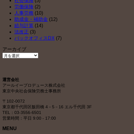
社会保険
(5)
労働保険
(2)
人事労務
(10)
助成金・補助金
(12)
給与計算
(14)
法改正
(3)
バックオフィスDX
(7)
アーカイブ
ア
ー
カ
イ
運営会社
ブ
アールイープロデュース株式会社
東京中央社会保険労務士事務所
〒102-0072
東京都千代田区飯田橋 4－5－16 エル千代田 3F
TEL：03-3556-6501
営業時間：平日 9:00 - 17:00
MENU