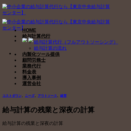
Skip
to
content
HOME
給与計算代行
給与計算代行（フルアウトソーシング）
給与計算の流れ
内製化ツール提供
顧問労務士
業務代行
料金表
導入事例
運営会社
コストダウン
、
ニーズ
、
アウトソース
、
経営
給与計算の残業と深夜の計算
給与計算の残業と深夜の計算