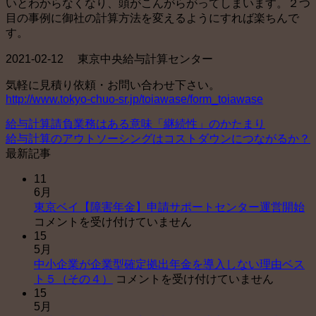
いとわからなくなり、頭がこんがらがってしまいます。２つ
目の事例に御社の計算方法を変えるようにすれば楽ちんで
す。
2021-02-12 東京中央給与計算センター
気軽に見積り依頼・お問い合わせ下さい。
http://www.tokyo-chuo-sr.jp/toiawase/form_toiawase
給与計算請負業務はある意味「継続性」のかたまり
給与計算のアウトソーシングはコストダウンにつながるか？
最新記事
11
6月
東
東京ベイ【障害年金】申請サポートセンター運営開始
京
コメントを受け付けていません
15
ベ
5月
イ
中小企業が企業型確定拠出年金を導入しない理由ベス
【
中
ト５（その４）
コメントを受け付けていません
害
15
小
年
5月
企
金