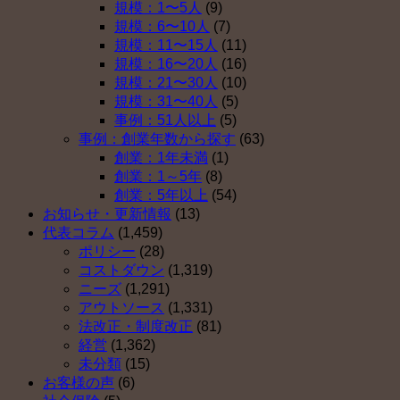
ト
規模：1〜5人
(9)
し
由
５
規模：6〜10人
(7)
な
ベ
（そ
規模：11〜15人
(11)
い
ス
の
規模：16〜20人
(16)
理
ト
４）
規模：21〜30人
(10)
由
５
は
規模：31〜40人
(5)
ベ
（そ
事例：51人以上
(5)
ス
の
事例：創業年数から探す
(63)
ト
３）
創業：1年未満
(1)
５
は
創業：1～5年
(8)
（そ
創業：5年以上
(54)
の
お知らせ・更新情報
(13)
２）
代表コラム
(1,459)
は
ポリシー
(28)
コストダウン
(1,319)
ニーズ
(1,291)
アウトソース
(1,331)
法改正・制度改正
(81)
経営
(1,362)
未分類
(15)
お客様の声
(6)