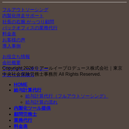
フルアウトソーシング
内製化伴走サポート
社長の右腕 がっつり顧問
バックオフィスの業務代行
料金表
お客様の声
導入事例
お役立ち情報
会社概要
Copyright 2026 © アールイープロデュース株式会社｜東京
プライバシーポリシー
中央社会保険労務士事務所 All Rights Reserved.
スピード見積り
HOME
給与計算代行
給与計算代行（フルアウトソーシング）
給与計算の流れ
内製化ツール提供
顧問労務士
業務代行
料金表