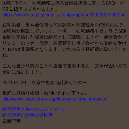
国税庁HPへ「在宅勤務に係る費用負担等に関するFAQ」が
R3.1.15アップされました。
https://www.nta.go.jp/publication/pamph/pdf/0020012-080.pdf
在宅勤務手当や通信費などの課税か非課税かをQ&A方式で
国税局が解説しています。一律、「在宅勤務手当」等で固定
金額を支給した場合は給与として課税しますが、通信費やプ
リンターのトナー代等、実費精算し後で会社から支給を受け
たものは非課税となります。いわゆる立替経費の扱いですか
ね。
こんな当たり前のことを通達で発表すると、文章が固いので
余計に混乱します。
2021-01-20 東京中央給与計算センター
気軽に見積り依頼・お問い合わせ下さい。
http://www.tokyo-chuo-sr.jp/toiawase/form_toiawase
給与計算と会社のコストダウン
給与計算の仕事の適性者
最新記事