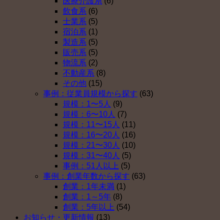
医療介護系
(6)
型
出
導
開
飲食系
(6)
確
年
入
始
士業系
(5)
定
金
し
は
宿泊系
(1)
拠
を
な
製造系
(5)
出
導
い
販売系
(5)
年
入
理
物流系
(2)
金
し
由
不動産系
(8)
を
な
ベ
その他
(15)
導
い
ス
事例：従業員規模から探す
(63)
入
理
ト
規模：1〜5人
(9)
し
由
５
規模：6〜10人
(7)
な
ベ
（そ
規模：11〜15人
(11)
い
ス
の
規模：16〜20人
(16)
理
ト
４）
規模：21〜30人
(10)
由
５
は
規模：31〜40人
(5)
ベ
（そ
事例：51人以上
(5)
ス
の
事例：創業年数から探す
(63)
ト
３）
創業：1年未満
(1)
５
は
創業：1～5年
(8)
（そ
創業：5年以上
(54)
の
お知らせ・更新情報
(13)