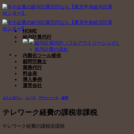
Skip
to
content
HOME
給与計算代行
給与計算代行（フルアウトソーシング）
給与計算の流れ
内製化ツール提供
顧問労務士
業務代行
料金表
導入事例
運営会社
コストダウン
、
ニーズ
、
アウトソース
、
経営
テレワーク経費の課税非課税
テレワーク経費の課税非課税