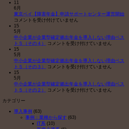
11
6月
東
東京ベイ【障害年金】申請サポートセンター運営開始
京
コメントを受け付けていません
15
ベ
5月
イ
中小企業が企業型確定拠出年金を導入しない理由ベス
【
中
ト５（その４）
コメントを受け付けていません
害
15
小
年
5月
企
金
中小企業が企業型確定拠出年金を導入しない理由ベス
業
申
中
ト５（その３）
コメントを受け付けていません
が
請
15
小
企
サ
5月
企
業
ポ
中小企業が企業型確定拠出年金を導入しない理由ベス
業
型
ー
中
ト５（その２）
コメントを受け付けていません
が
確
ト
小
企
定
セ
カテゴリー
企
業
拠
ン
業
型
出
タ
導入事例
(63)
が
確
年
ー
事例：業種から探す
(63)
企
定
金
運
IT系
(10)
業
拠
を
営