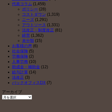
２）
代表コラム
(1,459)
は
ポリシー
(28)
コストダウン
(1,319)
ニーズ
(1,291)
アウトソース
(1,331)
法改正・制度改正
(81)
経営
(1,362)
未分類
(15)
お客様の声
(6)
社会保険
(5)
労働保険
(2)
人事労務
(10)
助成金・補助金
(12)
給与計算
(14)
法改正
(3)
バックオフィスDX
(7)
アーカイブ
ア
ー
カ