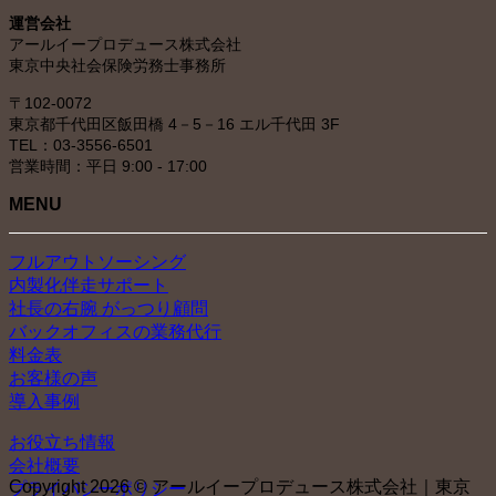
イ
運営会社
ブ
アールイープロデュース株式会社
東京中央社会保険労務士事務所
〒102-0072
東京都千代田区飯田橋 4－5－16 エル千代田 3F
TEL：03-3556-6501
営業時間：平日 9:00 - 17:00
MENU
フルアウトソーシング
内製化伴走サポート
社長の右腕 がっつり顧問
バックオフィスの業務代行
料金表
お客様の声
導入事例
お役立ち情報
会社概要
Copyright 2026 © アールイープロデュース株式会社｜東京
プライバシーポリシー