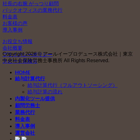
社長の右腕 がっつり顧問
バックオフィスの業務代行
料金表
お客様の声
導入事例
お役立ち情報
会社概要
Copyright 2026 © アールイープロデュース株式会社｜東京
プライバシーポリシー
中央社会保険労務士事務所 All Rights Reserved.
スピード見積り
HOME
給与計算代行
給与計算代行（フルアウトソーシング）
給与計算の流れ
内製化ツール提供
顧問労務士
業務代行
料金表
導入事例
運営会社