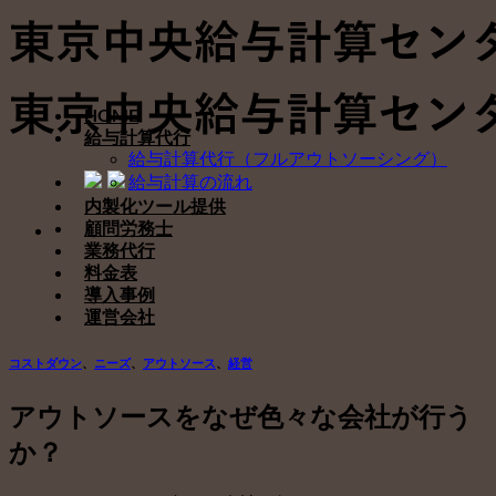
Skip
to
content
HOME
給与計算代行
給与計算代行（フルアウトソーシング）
給与計算の流れ
内製化ツール提供
顧問労務士
業務代行
料金表
導入事例
運営会社
コストダウン
、
ニーズ
、
アウトソース
、
経営
アウトソースをなぜ色々な会社が行う
か？