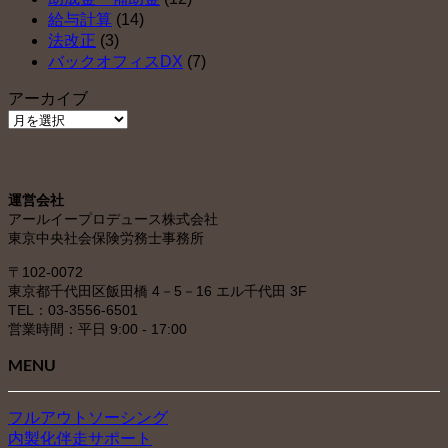
給与計算
(14)
法改正
(3)
バックオフィスDX
(7)
アーカイブ
ア
ー
カ
イ
運営会社
ブ
アールイープロデュース株式会社
東京中央社会保険労務士事務所
〒102-0072
東京都千代田区飯田橋 4－5－16 エル千代田 3F
TEL：03-3556-6501
営業時間：平日 9:00 - 17:00
MENU
フルアウトソーシング
内製化伴走サポート