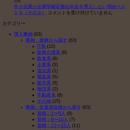
5月
企
業
ポ
中小企業が企業型確定拠出年金を導入しない理由ベス
業
型
ー
中
ト５（その２）
コメントを受け付けていません
が
確
ト
小
企
定
セ
カテゴリー
企
業
拠
ン
業
型
出
タ
導入事例
(63)
が
確
年
ー
事例：業種から探す
(63)
企
定
金
運
IT系
(10)
業
拠
を
営
医療介護系
(6)
型
出
導
開
飲食系
(6)
確
年
入
始
士業系
(5)
定
金
し
は
宿泊系
(1)
拠
を
な
製造系
(5)
出
導
い
販売系
(5)
年
入
理
物流系
(2)
金
し
由
不動産系
(8)
を
な
ベ
その他
(15)
導
い
ス
事例：従業員規模から探す
(63)
入
理
ト
規模：1〜5人
(9)
し
由
５
規模：6〜10人
(7)
な
ベ
（そ
規模：11〜15人
(11)
い
ス
の