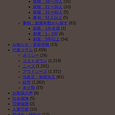
規模：16〜20人
(16)
理
ト
４）
規模：21〜30人
(10)
由
５
は
規模：31〜40人
(5)
ベ
（そ
事例：51人以上
(5)
ス
の
事例：創業年数から探す
(63)
ト
３）
創業：1年未満
(1)
５
は
創業：1～5年
(8)
（そ
創業：5年以上
(54)
の
お知らせ・更新情報
(13)
２）
代表コラム
(1,459)
は
ポリシー
(28)
コストダウン
(1,319)
ニーズ
(1,291)
アウトソース
(1,331)
法改正・制度改正
(81)
経営
(1,362)
未分類
(15)
お客様の声
(6)
社会保険
(5)
労働保険
(2)
人事労務
(10)
助成金・補助金
(12)