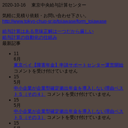
2020-10-16 東京中央給与計算センター
気軽に見積り依頼・お問い合わせ下さい。
http://www.tokyo-chuo-sr.jp/toiawase/form_toiawase
給与計算はある意味正解は一つだから厳しい
給与計算の自動化の仕組み
最新記事
11
6月
東
東京ベイ【障害年金】申請サポートセンター運営開始
京
コメントを受け付けていません
15
ベ
5月
イ
中小企業が企業型確定拠出年金を導入しない理由ベス
【
中
ト５（その４）
コメントを受け付けていません
害
15
小
年
5月
企
金
中小企業が企業型確定拠出年金を導入しない理由ベス
業
申
中
ト５（その３）
コメントを受け付けていません
が
請
15
小
企
サ