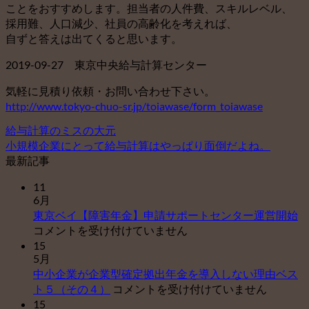
ことをおすすめします。担当者の人件費、スキルレベル、
採用難、人口減少、社員の高齢化を考えれば、
自ずと答えは出てくると思います。
2019-09-27 東京中央給与計算センター
気軽に見積り依頼・お問い合わせ下さい。
http://www.tokyo-chuo-sr.jp/toiawase/form_toiawase
給与計算のミスの大元
小規模企業にとって給与計算はやっぱり面倒だよね。
最新記事
11
6月
東
東京ベイ【障害年金】申請サポートセンター運営開始
京
コメントを受け付けていません
ベ
15
5月
イ
中小企業が企業型確定拠出年金を導入しない理由ベス
【
中
ト５（その４）
コメントを受け付けていません
害
小
15
年