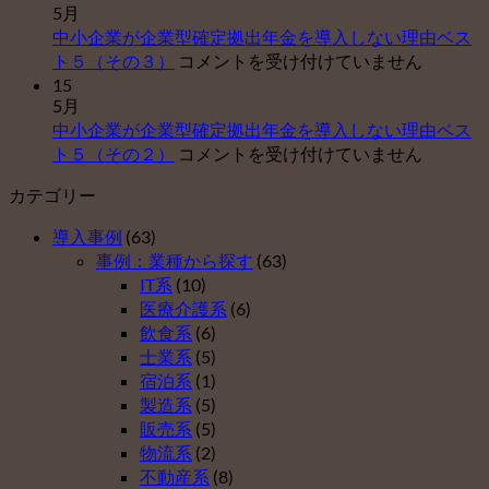
5月
企
金
中小企業が企業型確定拠出年金を導入しない理由ベス
業
申
中
ト５（その３）
コメントを受け付けていません
が
請
小
15
企
サ
5月
企
業
ポ
中小企業が企業型確定拠出年金を導入しない理由ベス
業
型
ー
中
ト５（その２）
コメントを受け付けていません
が
確
ト
小
企
定
セ
カテゴリー
企
業
拠
ン
業
型
出
タ
導入事例
(63)
が
確
年
ー
事例：業種から探す
(63)
企
定
金
運
IT系
(10)
業
拠
を
営
医療介護系
(6)
型
出
導
開
飲食系
(6)
確
年
入
始
士業系
(5)
定
金
し
は
宿泊系
(1)
拠
を
な
製造系
(5)
出
導
い
販売系
(5)
年
入
理
物流系
(2)
金
し
由
不動産系
(8)
を