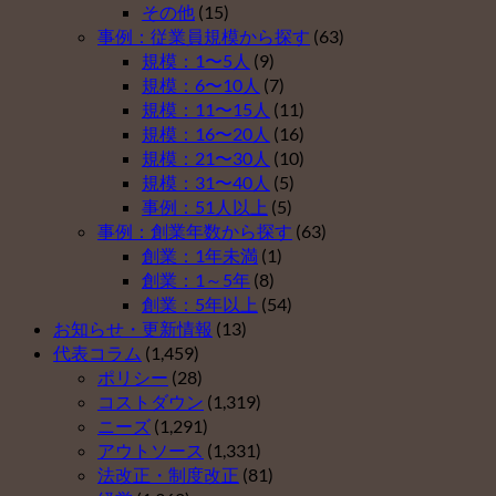
な
ベ
その他
(15)
導
い
ス
事例：従業員規模から探す
(63)
入
理
ト
規模：1〜5人
(9)
し
由
５
規模：6〜10人
(7)
な
ベ
（そ
規模：11〜15人
(11)
い
ス
の
規模：16〜20人
(16)
理
ト
４）
規模：21〜30人
(10)
由
５
は
規模：31〜40人
(5)
ベ
（そ
事例：51人以上
(5)
ス
の
事例：創業年数から探す
(63)
ト
３）
創業：1年未満
(1)
５
は
創業：1～5年
(8)
（そ
創業：5年以上
(54)
の
お知らせ・更新情報
(13)
２）
代表コラム
(1,459)
は
ポリシー
(28)
コストダウン
(1,319)
ニーズ
(1,291)
アウトソース
(1,331)
法改正・制度改正
(81)