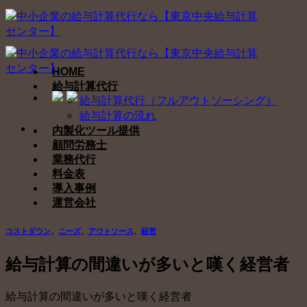
Skip
to
content
HOME
給与計算代行
給与計算代行（フルアウトソーシング）
給与計算の流れ
内製化ツール提供
顧問労務士
業務代行
料金表
導入事例
運営会社
コストダウン
、
ニーズ
、
アウトソース
、
経営
給与計算の間違いが多いと嘆く経営者
給与計算の間違いが多いと嘆く経営者