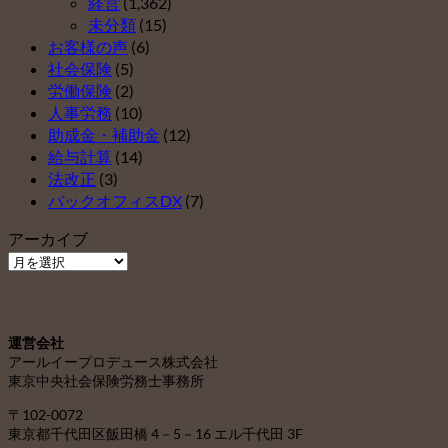
経営
(1,362)
未分類
(15)
お客様の声
(6)
社会保険
(5)
労働保険
(2)
人事労務
(10)
助成金・補助金
(12)
給与計算
(14)
法改正
(3)
バックオフィスDX
(7)
アーカイブ
ア
ー
カ
イ
運営会社
ブ
アールイープロデュース株式会社
東京中央社会保険労務士事務所
〒102-0072
東京都千代田区飯田橋 4－5－16 エル千代田 3F