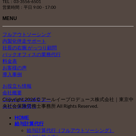
TEL：03-3556-6501
営業時間：平日 9:00 - 17:00
MENU
フルアウトソーシング
内製化伴走サポート
社長の右腕 がっつり顧問
バックオフィスの業務代行
料金表
お客様の声
導入事例
お役立ち情報
会社概要
プライバシーポリシー
Copyright 2026 © アールイープロデュース株式会社｜東京中
スピード見積り
央社会保険労務士事務所 All Rights Reserved.
HOME
給与計算代行
給与計算代行（フルアウトソーシング）