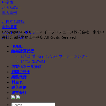
料金表
お客様の声
導入事例
お役立ち情報
会社概要
プライバシーポリシー
Copyright 2026 © アールイープロデュース株式会社｜東京中
スピード見積り
央社会保険労務士事務所 All Rights Reserved.
HOME
給与計算代行
給与計算代行（フルアウトソーシング）
給与計算の流れ
内製化ツール提供
顧問労務士
業務代行
料金表
導入事例
運営会社