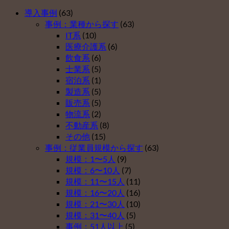
ン
業
型
出
タ
導入事例
(63)
が
確
年
ー
事例：業種から探す
(63)
企
定
金
運
IT系
(10)
業
拠
を
営
医療介護系
(6)
型
出
導
開
飲食系
(6)
確
年
入
始
士業系
(5)
定
金
し
は
宿泊系
(1)
拠
を
な
製造系
(5)
出
導
い
販売系
(5)
年
入
理
物流系
(2)
金
し
由
不動産系
(8)
を
な
ベ
その他
(15)
導
い
ス
事例：従業員規模から探す
(63)
入
理
ト
規模：1〜5人
(9)
し
由
５
規模：6〜10人
(7)
な
ベ
（そ
規模：11〜15人
(11)
い
ス
の
規模：16〜20人
(16)
理
ト
４）
規模：21〜30人
(10)
由
５
は
規模：31〜40人
(5)
ベ
（そ
事例：51人以上
(5)