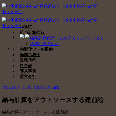
Skip
to
content
HOME
給与計算代行
給与計算代行（フルアウトソーシング）
給与計算の流れ
内製化ツール提供
顧問労務士
業務代行
料金表
導入事例
運営会社
コストダウン
、
ニーズ
、
アウトソース
、
経営
給与計算をアウトソースする建前論
給与計算をアウトソースする建前論