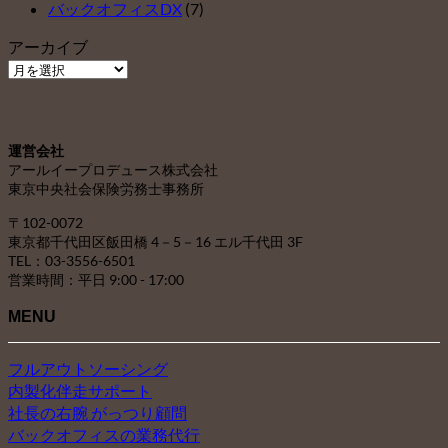
バックオフィスDX
(7)
アーカイブ
ア
ー
カ
イ
運営会社
ブ
アールイープロデュース株式会社
東京中央社会保険労務士事務所
〒102-0072
東京都千代田区飯田橋 4－5－16 エル千代田 3F
TEL：03-3556-6501
営業時間：平日 9:00 - 17:00
MENU
フルアウトソーシング
内製化伴走サポート
社長の右腕 がっつり顧問
バックオフィスの業務代行