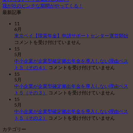
我が社のピンチな期間がやってくる！
最新記事
11
6月
東
東京ベイ【障害年金】申請サポートセンター運営開始
京
コメントを受け付けていません
ベ
15
5月
イ
中小企業が企業型確定拠出年金を導入しない理由ベス
【
中
ト５（その４）
コメントを受け付けていません
害
小
15
年
5月
企
金
中小企業が企業型確定拠出年金を導入しない理由ベス
業
申
中
ト５（その３）
コメントを受け付けていません
が
請
小
15
企
サ
5月
企
業
ポ
中小企業が企業型確定拠出年金を導入しない理由ベス
業
型
ー
中
ト５（その２）
コメントを受け付けていません
が
確
ト
小
企
定
セ
カテゴリー
企
業
拠