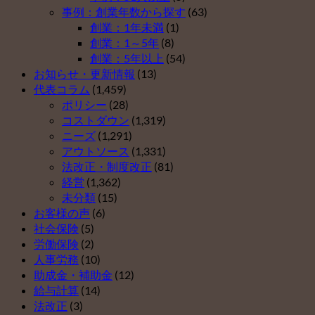
ス
の
事例：創業年数から探す
(63)
ト
３）
創業：1年未満
(1)
５
は
創業：1～5年
(8)
（そ
創業：5年以上
(54)
の
お知らせ・更新情報
(13)
２）
代表コラム
(1,459)
は
ポリシー
(28)
コストダウン
(1,319)
ニーズ
(1,291)
アウトソース
(1,331)
法改正・制度改正
(81)
経営
(1,362)
未分類
(15)
お客様の声
(6)
社会保険
(5)
労働保険
(2)
人事労務
(10)
助成金・補助金
(12)
給与計算
(14)
法改正
(3)