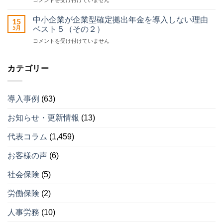
コメントを受け付けていません
企
サ
小
業
ポ
企
型
中小企業が企業型確定拠出年金を導入しない理由
15
ー
業
確
5月
ト
ベスト５（その２）
が
定
セ
中
コメントを受け付けていません
企
拠
ン
小
業
出
タ
企
型
年
ー
業
カテゴリー
確
金
運
が
定
を
営
企
拠
導
開
業
出
入
始
導入事例
(63)
型
年
し
は
確
金
な
お知らせ・更新情報
(13)
定
を
い
拠
導
理
出
入
代表コラム
(1,459)
由
年
し
ベ
金
な
ス
お客様の声
(6)
を
い
ト
導
理
５
社会保険
(5)
入
由
（そ
し
ベ
の
労働保険
(2)
な
ス
４）
い
ト
は
理
人事労務
(10)
５
由
（そ