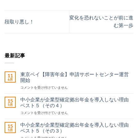
変化を恐れないことが前に進
段取り悪し！
む第一歩
最新記事
東京ベイ【障害年金】申請サポートセンター運営
11
6月
開始
東
コメントを受け付けていません
京
ベ
中小企業が企業型確定拠出年金を導入しない理由
15
イ
5月
ベスト５（その４）
【障
中
コメントを受け付けていません
害
小
年
企
金】
中小企業が企業型確定拠出年金を導入しない理由
15
業
申
5月
ベスト５（その３）
が
請
中