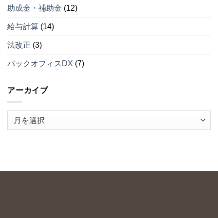
ベ
の
助成金・補助金
(12)
ス
３）
ト
は
給与計算
(14)
５
（そ
法改正
(3)
の
２）
は
バックオフィスDX
(7)
アーカイブ
ア
ー
カ
イ
ブ