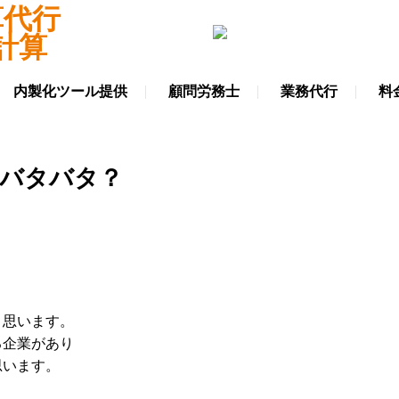
内製化ツール提供
顧問労務士
業務代行
料
はバタバタ？
と思います。
る企業があり
思います。