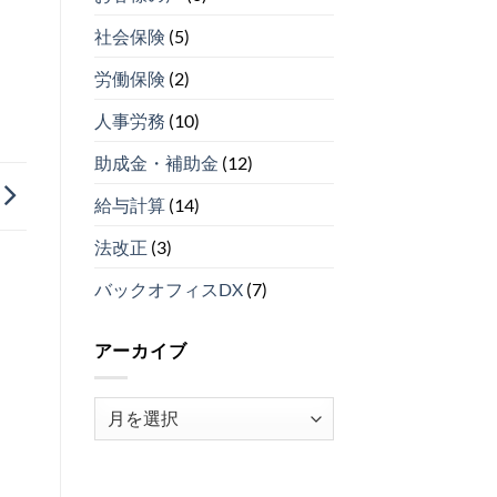
４）
由
を
は
ベ
導
社会保険
(5)
ス
入
ト
し
労働保険
(2)
５
な
（そ
い
の
理
人事労務
(10)
３）
由
は
ベ
助成金・補助金
(12)
ス
ト
給与計算
(14)
５
（そ
法改正
(3)
の
２）
は
バックオフィスDX
(7)
アーカイブ
ア
ー
カ
イ