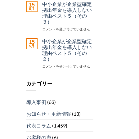
請
企
中小企業が企業型確定
15
サ
業
5月
拠出年金を導入しない
ポ
が
理由ベスト５（その
ー
企
３）
ト
業
セ
型
中
コメントを受け付けていません
ン
確
小
タ
定
企
中小企業が企業型確定
15
ー
拠
業
5月
拠出年金を導入しない
運
出
が
理由ベスト５（その
営
年
企
２）
開
金
業
始
を
型
中
コメントを受け付けていません
は
導
確
小
入
定
企
し
拠
業
カテゴリー
な
出
が
い
年
企
理
金
業
導入事例
(63)
由
を
型
ベ
導
確
ス
お知らせ・更新情報
(13)
入
定
ト
し
拠
５
な
出
代表コラム
(1,459)
（そ
い
年
の
理
金
お客様の声
(6)