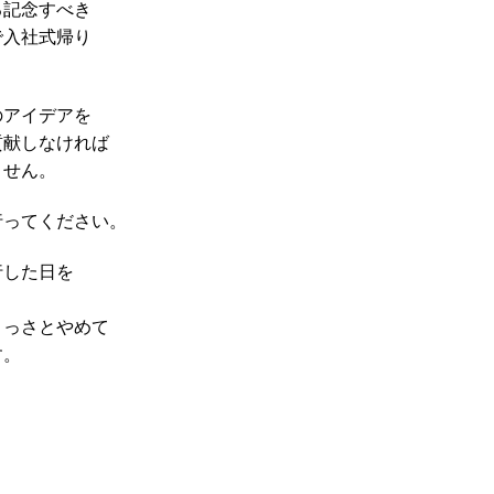
る記念すべき
で入社式帰り
のアイデアを
貢献しなければ
ません。
行ってください。
行した日を
さっさとやめて
す。
。