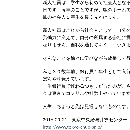
新入社員は、学生から初めて社会人とな
日です。毎年のことですが、駅のホーム
風の社会人１年生を良く見かけます。
新入社員はこれから社会人として、自分
労働力に変えて、自分の所属する会社に
なりません。自我を通してもうまくいき
そんなことを徐々に学びながら成長して
私も３０数年前、銀行員１年生として入
ぼんやり覚えています。
一生銀行員で終わるつもりだったのが、
今は東京でコンサルや社労士やっていま
人生、ちょっと先は見通せないものです
2016-03-31 東京中央給与計算センター
http://www.tokyo-chuo-sr.jp/