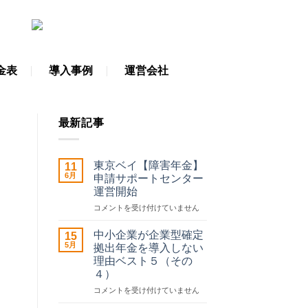
金表
導入事例
運営会社
最新記事
東京ベイ【障害年金】
11
6月
申請サポートセンター
運営開始
東
コメントを受け付けていません
京
ベ
中小企業が企業型確定
15
イ
5月
拠出年金を導入しない
【障
理由ベスト５（その
害
４）
年
金】
中
コメントを受け付けていません
申
小