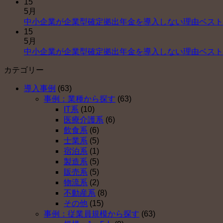
15
5月
中小企業が企業型確定拠出年金を導入しない理由ベスト
15
5月
中小企業が企業型確定拠出年金を導入しない理由ベスト
カテゴリー
導入事例
(63)
事例：業種から探す
(63)
IT系
(10)
医療介護系
(6)
飲食系
(6)
士業系
(5)
宿泊系
(1)
製造系
(5)
販売系
(5)
物流系
(2)
不動産系
(8)
その他
(15)
事例：従業員規模から探す
(63)