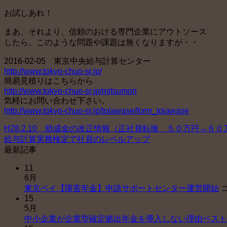
お試しあれ！
まあ、それより、信頼のおける専門企業にアウトソース
したら、このような問題や課題は無くなりますが・・
2016-02-05 東京中央給与計算センター
http://www.tokyo-chuo-sr.jp/
簡易見積りはこちらから
http://www.tokyo-chuo-sr.jp/mitsumori
気軽にお問い合わせ下さい。
http://www.tokyo-chuo-sr.jp/toiawase/form_toiawase
H28.2.10 助成金の改正情報（正社員転換 ５０万円→６
給与計算実務検定で社員のレベルアップ
最新記事
11
6月
東京ベイ【障害年金】申請サポートセンター運営開始
15
5月
中小企業が企業型確定拠出年金を導入しない理由ベスト