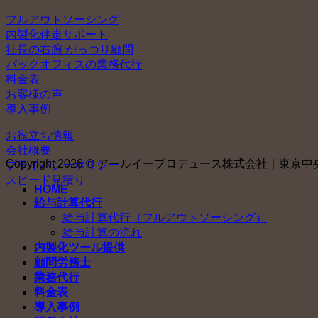
フルアウトソーシング
内製化伴走サポート
社長の右腕 がっつり顧問
バックオフィスの業務代行
料金表
お客様の声
導入事例
お役立ち情報
会社概要
Copyright 2026 © アールイープロデュース株式会社｜東京中央社会
プライバシーポリシー
スピード見積り
HOME
給与計算代行
給与計算代行（フルアウトソーシング）
給与計算の流れ
内製化ツール提供
顧問労務士
業務代行
料金表
導入事例