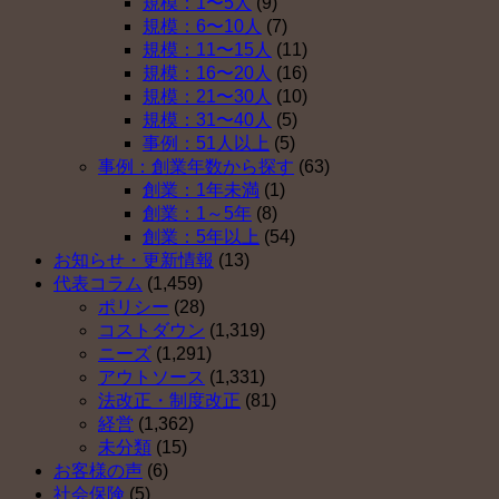
規模：1〜5人
(9)
規模：6〜10人
(7)
規模：11〜15人
(11)
規模：16〜20人
(16)
規模：21〜30人
(10)
規模：31〜40人
(5)
事例：51人以上
(5)
事例：創業年数から探す
(63)
創業：1年未満
(1)
創業：1～5年
(8)
創業：5年以上
(54)
お知らせ・更新情報
(13)
代表コラム
(1,459)
ポリシー
(28)
コストダウン
(1,319)
ニーズ
(1,291)
アウトソース
(1,331)
法改正・制度改正
(81)
経営
(1,362)
未分類
(15)
お客様の声
(6)
社会保険
(5)