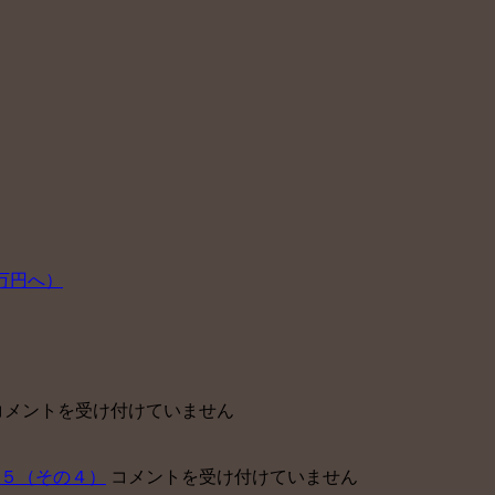
０万円へ）
東
コメントを受け付けていません
京
ベ
中
５（その４）
コメントを受け付けていません
イ