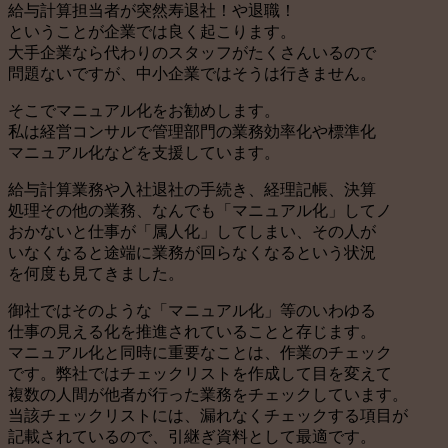
給与計算担当者が突然寿退社！や退職！
ということが企業では良く起こります。
大手企業なら代わりのスタッフがたくさんいるので
問題ないですが、中小企業ではそうは行きません。
そこでマニュアル化をお勧めします。
私は経営コンサルで管理部門の業務効率化や標準化
マニュアル化などを支援しています。
給与計算業務や入社退社の手続き、経理記帳、決算
処理その他の業務、なんでも「マニュアル化」してノ
おかないと仕事が「属人化」してしまい、その人が
いなくなると途端に業務が回らなくなるという状況
を何度も見てきました。
御社ではそのような「マニュアル化」等のいわゆる
仕事の見える化を推進されていることと存じます。
マニュアル化と同時に重要なことは、作業のチェック
です。弊社ではチェックリストを作成して目を変えて
複数の人間が他者が行った業務をチェックしています。
当該チェックリストには、漏れなくチェックする項目が
記載されているので、引継ぎ資料として最適です。