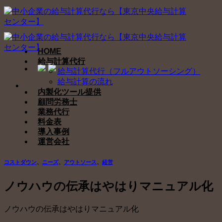
Skip
to
content
HOME
給与計算代行
給与計算代行（フルアウトソーシング）
給与計算の流れ
内製化ツール提供
顧問労務士
業務代行
料金表
導入事例
運営会社
コストダウン
、
ニーズ
、
アウトソース
、
経営
ノウハウの伝承はやはりマニュアル化
ノウハウの伝承はやはりマニュアル化