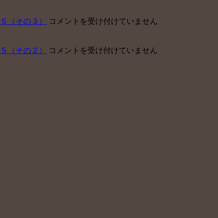
小
【障
企
害
中
５（その３）
コメントを受け付けていません
業
年
小
が
金】
企
企
申
中
５（その２）
コメントを受け付けていません
業
業
請
小
が
型
サ
企
企
確
ポ
業
業
定
ー
が
型
拠
ト
企
確
出
セ
業
定
年
ン
型
拠
金
タ
確
出
を
ー
定
年
導
運
拠
金
入
営
出
を
し
開
年
導
な
始
金
入
い
は
を
し
理
導
な
由
入
い
ベ