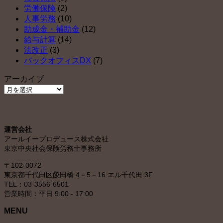
労働保険
(2)
人事労務
(10)
助成金・補助金
(12)
給与計算
(14)
法改正
(3)
バックオフィスDX
(7)
アーカイブ
ア
ー
カ
イ
運営会社
ブ
アールイープロデュース株式会社
東京中央社会保険労務士事務所
〒102-0072
東京都千代田区飯田橋 4－5－16 エル千代田 3F
TEL：03-3556-6501
営業時間：平日 9:00 - 17:00
MENU