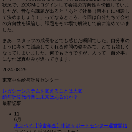
状況で、ZOOMにログインして会議の方向性を傍観していま
したが、昔なら課題が出ると「あとで社長（南本）に相談し
て決めましょう！」ってなるところ、今回は自分たちで会社
の方向性を議論し、課題をその場で解決して前に進めていま
した。
まあ、スタッフの成長をとても感じた瞬間でした。自分事の
ように考えて議論してくれる仲間の姿をみて、とても嬉しく
なってしまいました。何でもそうですが、人って「自分事」
になれば真剣みが違ってきます。
2024-08-29
東京中央給与計算センター
レガシーシステムを変えることは大変
給与計算代行業に未来はあるのか？
最新記事
11
6月
東
東京ベイ【障害年金】申請サポートセンター運営開始
京
コメントを受け付けていません