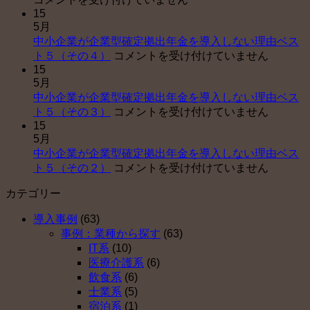
15
ベ
5月
イ
中小企業が企業型確定拠出年金を導入しない理由ベス
【
中
ト５（その４）
コメントを受け付けていません
害
15
小
年
5月
企
金
中小企業が企業型確定拠出年金を導入しない理由ベス
業
申
中
ト５（その３）
コメントを受け付けていません
が
請
15
小
企
サ
5月
企
業
ポ
中小企業が企業型確定拠出年金を導入しない理由ベス
業
型
ー
中
ト５（その２）
コメントを受け付けていません
が
確
ト
小
企
定
セ
カテゴリー
企
業
拠
ン
業
型
出
タ
導入事例
(63)
が
確
年
ー
事例：業種から探す
(63)
企
定
金
運
IT系
(10)
業
拠
を
営
医療介護系
(6)
型
出
導
開
飲食系
(6)
確
年
入
始
士業系
(5)
定
金
し
は
宿泊系
(1)