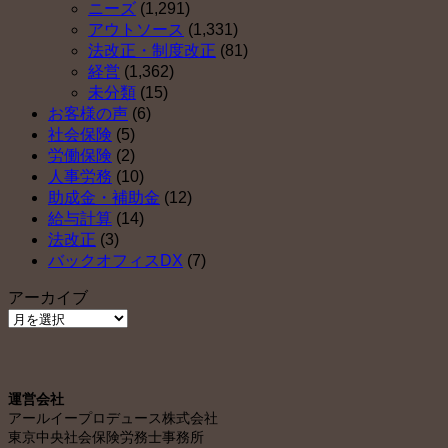
ニーズ
(1,291)
アウトソース
(1,331)
法改正・制度改正
(81)
経営
(1,362)
未分類
(15)
お客様の声
(6)
社会保険
(5)
労働保険
(2)
人事労務
(10)
助成金・補助金
(12)
給与計算
(14)
法改正
(3)
バックオフィスDX
(7)
アーカイブ
ア
ー
カ
イ
運営会社
ブ
アールイープロデュース株式会社
東京中央社会保険労務士事務所