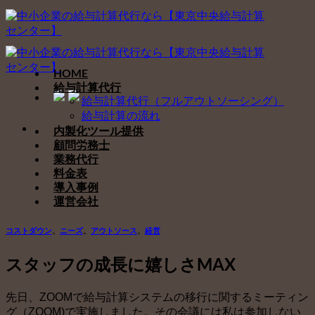
Skip
to
content
HOME
給与計算代行
給与計算代行（フルアウトソーシング）
給与計算の流れ
内製化ツール提供
顧問労務士
業務代行
料金表
導入事例
運営会社
コストダウン
、
ニーズ
、
アウトソース
、
経営
スタッフの成長に嬉しさMAX
先日、ZOOMで給与計算システムの移行に関するミーティン
グ（ZOOM)で実施しました。その会議には私は参加しない