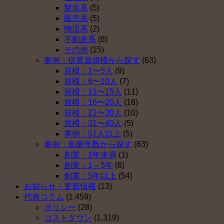
拠
を
な
製造系
(5)
出
導
い
販売系
(5)
年
入
理
物流系
(2)
金
し
由
不動産系
(8)
を
な
ベ
その他
(15)
導
い
ス
事例：従業員規模から探す
(63)
入
理
ト
規模：1〜5人
(9)
し
由
５
規模：6〜10人
(7)
な
ベ
（そ
規模：11〜15人
(11)
い
ス
の
規模：16〜20人
(16)
理
ト
４）
規模：21〜30人
(10)
由
５
は
規模：31〜40人
(5)
ベ
（そ
事例：51人以上
(5)
ス
の
事例：創業年数から探す
(63)
ト
３）
創業：1年未満
(1)
５
は
創業：1～5年
(8)
（そ
創業：5年以上
(54)
の
お知らせ・更新情報
(13)
２）
代表コラム
(1,459)
は
ポリシー
(28)
コストダウン
(1,319)