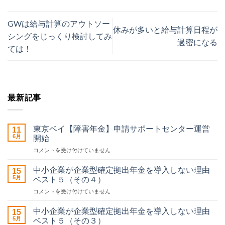
GWは給与計算のアウトソー
休みが多いと給与計算日程が
シングをじっくり検討してみ
過密になる
ては！
最新記事
東京ベイ【障害年金】申請サポートセンター運営
11
6月
開始
東
コメントを受け付けていません
京
ベ
中小企業が企業型確定拠出年金を導入しない理由
15
イ
5月
ベスト５（その４）
【障
中
コメントを受け付けていません
害
小
年
企
金】
中小企業が企業型確定拠出年金を導入しない理由
15
業
申
5月
ベスト５（その３）
が