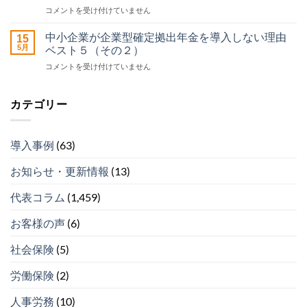
請
中
コメントを受け付けていません
企
サ
小
業
ポ
企
型
中小企業が企業型確定拠出年金を導入しない理由
ー
15
業
確
5月
ベスト５（その２）
ト
が
定
セ
中
コメントを受け付けていません
企
拠
ン
小
業
出
タ
企
型
年
ー
業
確
カテゴリー
金
運
が
定
を
営
企
拠
導
開
業
出
入
始
導入事例
(63)
型
年
し
は
確
金
な
お知らせ・更新情報
(13)
定
を
い
拠
導
理
出
代表コラム
(1,459)
入
由
年
し
ベ
金
な
ス
お客様の声
(6)
を
い
ト
導
理
５
社会保険
(5)
入
由
（そ
し
ベ
の
労働保険
(2)
な
ス
４）
い
ト
は
理
人事労務
(10)
５