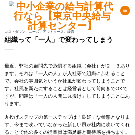
Skip
to
content
コストダウン
、
ニーズ
、
アウトソース
、
経営
組織って「一人」で変わってしまう
最近、弊社の顧問先で危惧する組織（会社）が２，３あり
ます。それは「一人の人」が入社等で組織に加わること
で、会社の雰囲気というか社風が変わってしまうことで
す。社風を新たにすることは経営者として前向きでOKで
すが、問題は「一人の人間に丸投げ」してしまうことにあ
ります。
丸投げステップの第一ステップは「良好」な状態となりま
す。今まで吹いていなかった新しい風が社内に吹いてくれ
ることで他の多くの従業員は満足感と期待感を持ちます。