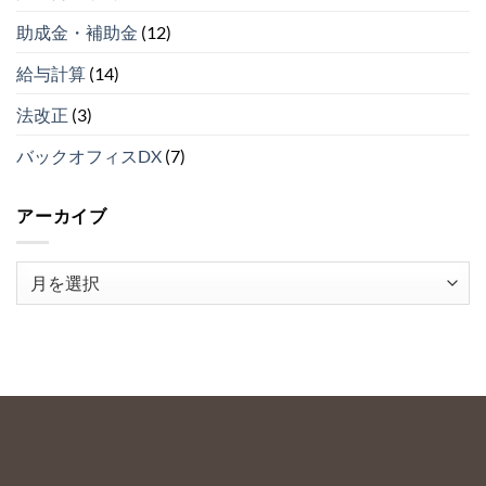
由
（そ
ベ
の
助成金・補助金
(12)
ス
３）
ト
は
給与計算
(14)
５
（そ
法改正
(3)
の
２）
は
バックオフィスDX
(7)
アーカイブ
ア
ー
カ
イ
ブ