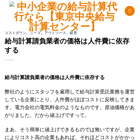
Skip
to
content
コストダウン
、
ニーズ
、
アウトソース
、
経営
給与計算請負業者の価格は人件費に依存
する
給与計算請負業者の価格は人件費に依存する
弊社のようにスタッフを雇用して給与計算受託業務を運営
している企業にとり、人件費がほぼコストに反映してきま
す。電力会社の電気料金のようなものです。原油価格があ
がりました。だから値上げですって。
まあ、そう簡単に値上げできるものでは無いですが、企業
によりコスト高の企業もあれば、それほどコストがかかっ