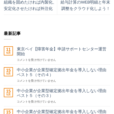
組織を固めたければ内製化、
給与計算のWEB明細と年末
安定化させたければ外注化
調整をクラウド化しよう！
最新記事
東京ベイ【障害年金】申請サポートセンター運営
11
6月
開始
東
コメントを受け付けていません
京
ベ
中小企業が企業型確定拠出年金を導入しない理由
15
イ
5月
ベスト５（その４）
【障
中
コメントを受け付けていません
害
小
年
企
金】
中小企業が企業型確定拠出年金を導入しない理由
15
業
申
5月
ベスト５（その３）
が
請
中
コメントを受け付けていません
企
サ
小
業
ポ
企
型
中小企業が企業型確定拠出年金を導入しない理由
ー
15