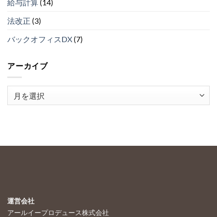
給与計算
(14)
５
（そ
法改正
(3)
の
２）
は
バックオフィスDX
(7)
アーカイブ
ア
ー
カ
イ
ブ
運営会社
アールイープロデュース株式会社