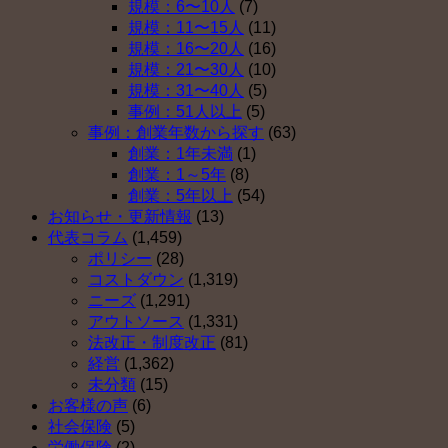
規模：6〜10人
(7)
規模：11〜15人
(11)
規模：16〜20人
(16)
規模：21〜30人
(10)
規模：31〜40人
(5)
事例：51人以上
(5)
事例：創業年数から探す
(63)
創業：1年未満
(1)
創業：1～5年
(8)
創業：5年以上
(54)
お知らせ・更新情報
(13)
代表コラム
(1,459)
ポリシー
(28)
コストダウン
(1,319)
ニーズ
(1,291)
アウトソース
(1,331)
法改正・制度改正
(81)
経営
(1,362)
未分類
(15)
お客様の声
(6)
社会保険
(5)
労働保険
(2)