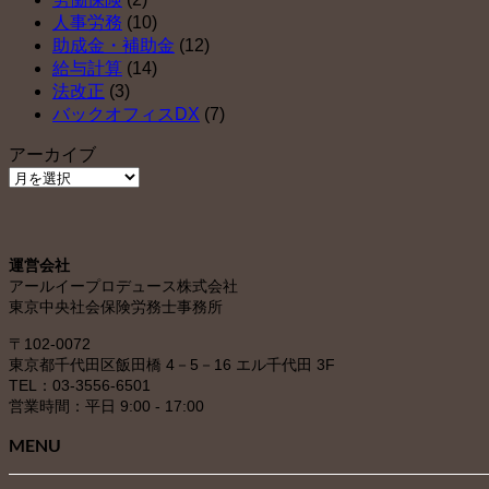
人事労務
(10)
助成金・補助金
(12)
給与計算
(14)
法改正
(3)
バックオフィスDX
(7)
アーカイブ
ア
ー
カ
イ
運営会社
ブ
アールイープロデュース株式会社
東京中央社会保険労務士事務所
〒102-0072
東京都千代田区飯田橋 4－5－16 エル千代田 3F
TEL：03-3556-6501
営業時間：平日 9:00 - 17:00
MENU