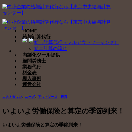
Skip
to
content
HOME
給与計算代行
給与計算代行（フルアウトソーシング）
給与計算の流れ
内製化ツール提供
顧問労務士
業務代行
料金表
導入事例
運営会社
コストダウン
、
ニーズ
、
アウトソース
、
経営
いよいよ労働保険と算定の季節到来！
いよいよ労働保険と算定の季節到来！