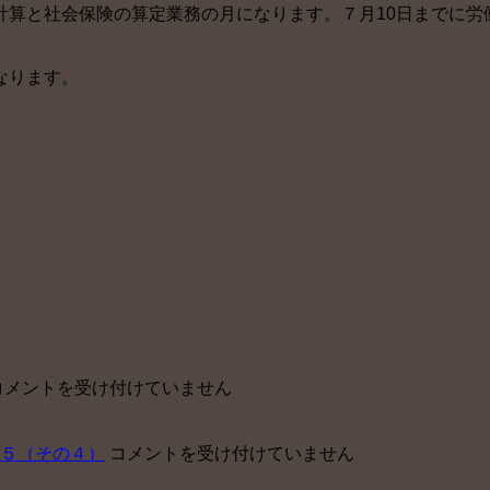
計算と社会保険の算定業務の月になります。７月10日までに労
なります。
東
コメントを受け付けていません
京
ベ
中
５（その４）
コメントを受け付けていません
イ
小
【障