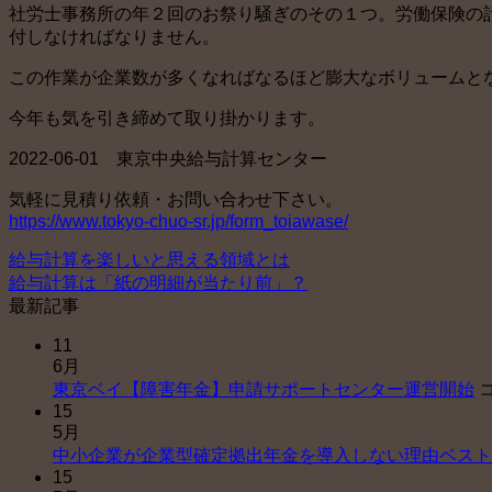
社労士事務所の年２回のお祭り騒ぎのその１つ。労働保険の
付しなければなりません。
この作業が企業数が多くなればなるほど膨大なボリュームと
今年も気を引き締めて取り掛かります。
2022-06-01 東京中央給与計算センター
気軽に見積り依頼・お問い合わせ下さい。
https://www.tokyo-chuo-sr.jp/form_toiawase/
給与計算を楽しいと思える領域とは
給与計算は「紙の明細が当たり前」？
最新記事
11
6月
東京ベイ【障害年金】申請サポートセンター運営開始
15
5月
中小企業が企業型確定拠出年金を導入しない理由ベスト
15