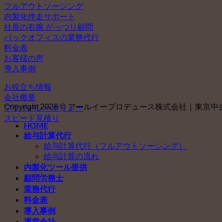
フルアウトソーシング
内製化伴走サポート
社長の右腕 がっつり顧問
バックオフィスの業務代行
料金表
お客様の声
導入事例
お役立ち情報
会社概要
Copyright 2026 © アールイープロデュース株式会社｜東京中央社会
プライバシーポリシー
スピード見積り
HOME
給与計算代行
給与計算代行（フルアウトソーシング）
給与計算の流れ
内製化ツール提供
顧問労務士
業務代行
料金表
導入事例
運営会社