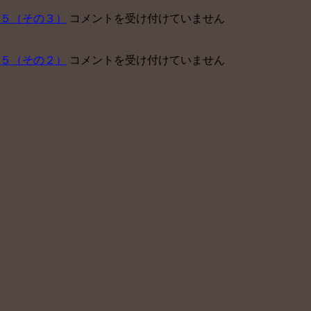
企
害
中
５（その３）
コメントを受け付けていません
業
年
小
が
金】
企
企
申
中
５（その２）
コメントを受け付けていません
業
業
請
小
が
型
サ
企
企
確
ポ
業
業
定
ー
が
型
拠
ト
企
確
出
セ
業
定
年
ン
型
拠
金
タ
確
出
を
ー
定
年
導
運
拠
金
入
営
出
を
し
開
年
導
な
始
金
入
い
は
を
し
理
導
な
由
入
い
ベ
し
理