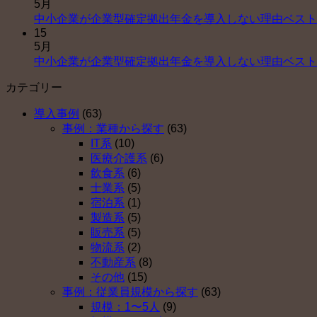
5月
中小企業が企業型確定拠出年金を導入しない理由ベスト
15
5月
中小企業が企業型確定拠出年金を導入しない理由ベスト
カテゴリー
導入事例
(63)
事例：業種から探す
(63)
IT系
(10)
医療介護系
(6)
飲食系
(6)
士業系
(5)
宿泊系
(1)
製造系
(5)
販売系
(5)
物流系
(2)
不動産系
(8)
その他
(15)
事例：従業員規模から探す
(63)
規模：1〜5人
(9)