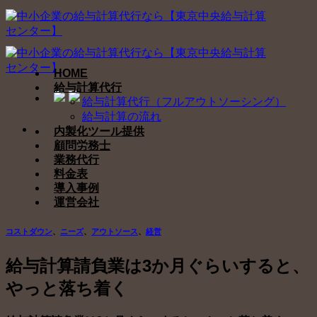
Skip
to
content
HOME
給与計算代行
給与計算代行（フルアウトソーシング）
給与計算の流れ
内製化ツール提供
顧問労務士
業務代行
料金表
導入事例
運営会社
コストダウン
、
ニーズ
、
アウトソース
、
経営
給与計算請負業は3か月ぐらいすると、
やっと落ち着く