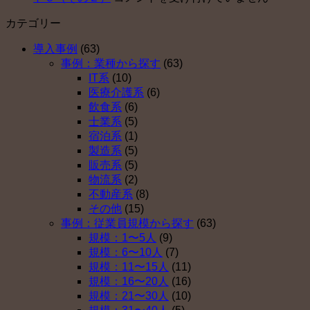
確
ト
小
企
定
セ
カテゴリー
企
業
拠
ン
業
型
出
タ
導入事例
(63)
が
確
年
ー
事例：業種から探す
(63)
企
定
金
運
IT系
(10)
業
拠
を
営
医療介護系
(6)
型
出
導
開
飲食系
(6)
確
年
入
始
士業系
(5)
定
金
し
は
宿泊系
(1)
拠
を
な
製造系
(5)
出
導
い
販売系
(5)
年
入
理
物流系
(2)
金
し
由
不動産系
(8)
を
な
ベ
その他
(15)
導
い
ス
事例：従業員規模から探す
(63)
入
理
ト
規模：1〜5人
(9)
し
由
５
規模：6〜10人
(7)
な
ベ
（そ
規模：11〜15人
(11)
い
ス
の
規模：16〜20人
(16)
理
ト
４）
規模：21〜30人
(10)
由
５
は