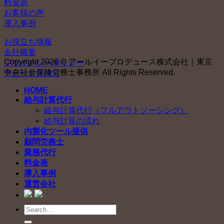
料金表
お客様の声
導入事例
お役立ち情報
会社概要
Copyright 2026 © アールイープロデュース株式会社｜東京
プライバシーポリシー
中央社会保険労務士事務所 All Rights Reserved.
スピード見積り
HOME
給与計算代行
給与計算代行（フルアウトソーシング）
給与計算の流れ
内製化ツール提供
顧問労務士
業務代行
料金表
導入事例
運営会社