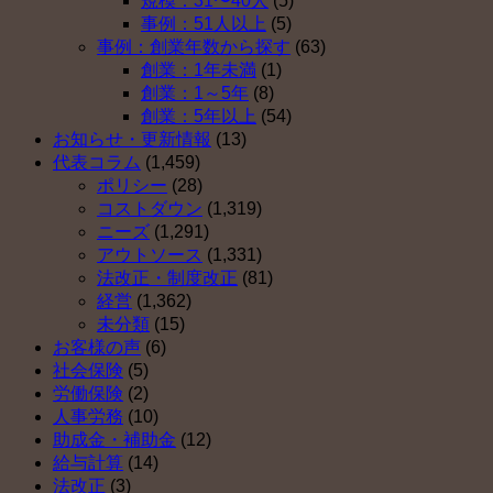
規模：31〜40人
(5)
ベ
（そ
事例：51人以上
(5)
ス
の
事例：創業年数から探す
(63)
ト
３）
創業：1年未満
(1)
５
は
創業：1～5年
(8)
（そ
創業：5年以上
(54)
の
お知らせ・更新情報
(13)
２）
代表コラム
(1,459)
は
ポリシー
(28)
コストダウン
(1,319)
ニーズ
(1,291)
アウトソース
(1,331)
法改正・制度改正
(81)
経営
(1,362)
未分類
(15)
お客様の声
(6)
社会保険
(5)
労働保険
(2)
人事労務
(10)
助成金・補助金
(12)
給与計算
(14)
法改正
(3)