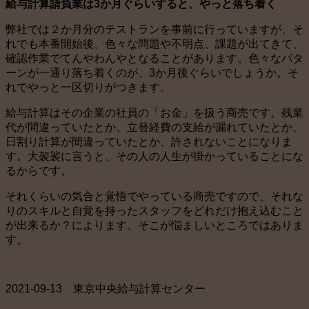
給与計算請負業は3か月ぐらいすると、やっと落ち着く
弊社では２か月分のテストランを事前に行っていますが、そ
れでも本番開始後、色々な問題や不明点、課題が出てきて、
確認作業でてんやわんやとなることがあります。色々なパタ
ーンが一通り落ち着くのが、3か月後ぐらいでしょうか。そ
れでやっと一区切りがつきます。
給与計算はその企業の社員の「お金」を扱う商売です。残業
代が間違っていたとか、立替経費の支給が漏れていたとか、
日割り計算が間違っていたとか、許されないことになりま
す。大袈裟に言うと、その人の人生が掛かっていることにな
るからです。
それくらいの気合と覚悟でやっている商売ですので、それな
りのスキルと自覚を持ったスタッフをどれだけ抱え込むこと
が出来るか？によります。そこが悩ましいところではありま
す。
2021-09-13 東京中央給与計算センター