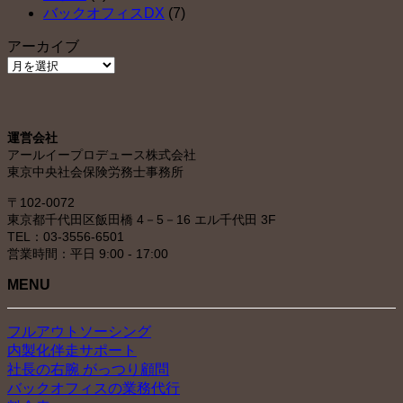
バックオフィスDX
(7)
アーカイブ
ア
ー
カ
イ
運営会社
ブ
アールイープロデュース株式会社
東京中央社会保険労務士事務所
〒102-0072
東京都千代田区飯田橋 4－5－16 エル千代田 3F
TEL：03-3556-6501
営業時間：平日 9:00 - 17:00
MENU
フルアウトソーシング
内製化伴走サポート
社長の右腕 がっつり顧問
バックオフィスの業務代行