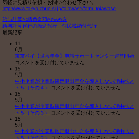
気軽に見積り依頼・お問い合わせ下さい。
http://www.tokyo-chuo-sr.jp/toiawase/form_toiawase
給与計算の請負金額の決め方
給与計算代行の振込代行、住民税納付代行
最新記事
11
6月
東
東京ベイ【障害年金】申請サポートセンター運営開始
京
コメントを受け付けていません
15
ベ
5月
イ
中小企業が企業型確定拠出年金を導入しない理由ベス
【
中
ト５（その４）
コメントを受け付けていません
害
15
小
年
5月
企
金
中小企業が企業型確定拠出年金を導入しない理由ベス
業
申
中
ト５（その３）
コメントを受け付けていません
が
請
15
小
企
サ
5月
企
業
ポ
中小企業が企業型確定拠出年金を導入しない理由ベス
業
型
ー
中
ト５（その２）
コメントを受け付けていません
が