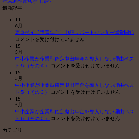
年末調整業務が佳境へ
最新記事
11
6月
東
東京ベイ【障害年金】申請サポートセンター運営開始
京
コメントを受け付けていません
ベ
15
5月
イ
中小企業が企業型確定拠出年金を導入しない理由ベス
【
中
ト５（その４）
コメントを受け付けていません
害
小
15
年
5月
企
金
中小企業が企業型確定拠出年金を導入しない理由ベス
業
申
中
ト５（その３）
コメントを受け付けていません
が
請
小
15
企
サ
5月
企
業
ポ
中小企業が企業型確定拠出年金を導入しない理由ベス
業
型
ー
中
ト５（その２）
コメントを受け付けていません
が
確
ト
小
企
定
セ
カテゴリー
企
業
拠
ン
業