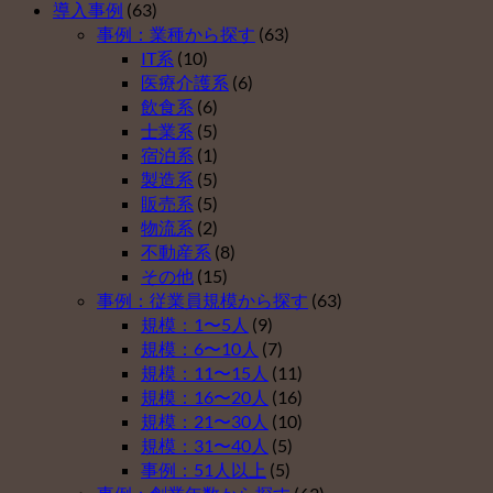
型
出
タ
導入事例
(63)
が
確
年
ー
事例：業種から探す
(63)
企
定
金
運
IT系
(10)
業
拠
を
営
医療介護系
(6)
型
出
導
開
飲食系
(6)
確
年
入
始
士業系
(5)
定
金
し
は
宿泊系
(1)
拠
を
な
製造系
(5)
出
導
い
販売系
(5)
年
入
理
物流系
(2)
金
し
由
不動産系
(8)
を
な
ベ
その他
(15)
導
い
ス
事例：従業員規模から探す
(63)
入
理
ト
規模：1〜5人
(9)
し
由
５
規模：6〜10人
(7)
な
ベ
（そ
規模：11〜15人
(11)
い
ス
の
規模：16〜20人
(16)
理
ト
４）
規模：21〜30人
(10)
由
５
は
規模：31〜40人
(5)
ベ
（そ
事例：51人以上
(5)
ス
の