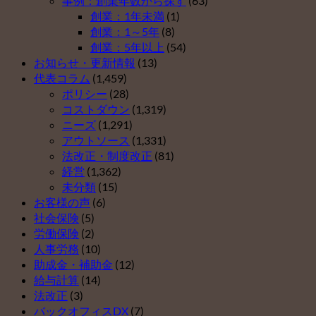
事例：創業年数から探す
(63)
ト
３）
創業：1年未満
(1)
５
は
創業：1～5年
(8)
（そ
創業：5年以上
(54)
の
お知らせ・更新情報
(13)
２）
代表コラム
(1,459)
は
ポリシー
(28)
コストダウン
(1,319)
ニーズ
(1,291)
アウトソース
(1,331)
法改正・制度改正
(81)
経営
(1,362)
未分類
(15)
お客様の声
(6)
社会保険
(5)
労働保険
(2)
人事労務
(10)
助成金・補助金
(12)
給与計算
(14)
法改正
(3)
バックオフィスDX
(7)