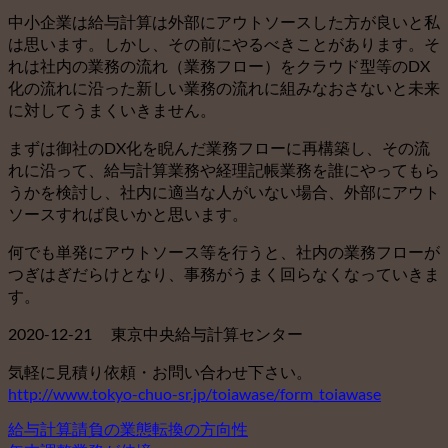
中小企業は給与計算は外部にアウトソースした方が良いと私
は思います。しかし、その前にやるべきことがあります。そ
れは社内の業務の流れ（業務フロー）をクラウド型等のDX
化の流れに沿った新しい業務の流れに組みなおさないと未来
に対してうまくいきません。
まずは御社のDX化を睨んだ業務フローに再構築し、その流
れに沿って、給与計算業務や経理記帳業務を誰にやってもら
うかを検討し、社内に適当な人がいない場合、外部にアウト
ソースすれば良いかと思います。
何でも単発にアウトソース等を行うと、社内の業務フローが
つぎはぎだらけとなり、事務がうまく回らなくなっていきま
す。
2020-12-21 東京中央給与計算センター
気軽に見積り依頼・お問い合わせ下さい。
http://www.tokyo-chuo-sr.jp/toiawase/form_toiawase
給与計算請負の業態転換の方向性