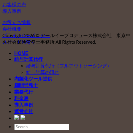
お客様の声
導入事例
お役立ち情報
会社概要
プライバシーポリシー
Copyright 2026 © アールイープロデュース株式会社｜東京中
スピード見積り
央社会保険労務士事務所 All Rights Reserved.
HOME
給与計算代行
給与計算代行（フルアウトソーシング）
給与計算の流れ
内製化ツール提供
顧問労務士
業務代行
料金表
導入事例
運営会社