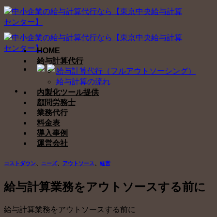
Skip
to
content
HOME
給与計算代行
給与計算代行（フルアウトソーシング）
給与計算の流れ
内製化ツール提供
顧問労務士
業務代行
料金表
導入事例
運営会社
コストダウン
、
ニーズ
、
アウトソース
、
経営
給与計算業務をアウトソースする前に
給与計算業務をアウトソースする前に