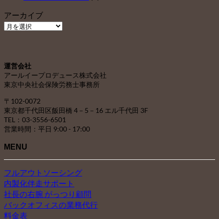
アーカイブ
ア
ー
カ
イ
運営会社
ブ
アールイープロデュース株式会社
東京中央社会保険労務士事務所
〒102-0072
東京都千代田区飯田橋 4－5－16 エル千代田 3F
TEL：03-3556-6501
営業時間：平日 9:00 - 17:00
MENU
フルアウトソーシング
内製化伴走サポート
社長の右腕 がっつり顧問
バックオフィスの業務代行
料金表