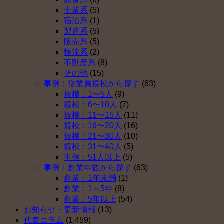
確
年
入
始
士業系
(5)
定
金
し
は
宿泊系
(1)
拠
を
な
製造系
(5)
出
導
い
販売系
(5)
年
入
理
物流系
(2)
金
し
由
不動産系
(8)
を
な
ベ
その他
(15)
導
い
ス
事例：従業員規模から探す
(63)
入
理
ト
規模：1〜5人
(9)
し
由
５
規模：6〜10人
(7)
な
ベ
（そ
規模：11〜15人
(11)
い
ス
の
規模：16〜20人
(16)
理
ト
４）
規模：21〜30人
(10)
由
５
は
規模：31〜40人
(5)
ベ
（そ
事例：51人以上
(5)
ス
の
事例：創業年数から探す
(63)
ト
３）
創業：1年未満
(1)
５
は
創業：1～5年
(8)
（そ
創業：5年以上
(54)
の
お知らせ・更新情報
(13)
２）
代表コラム
(1,459)