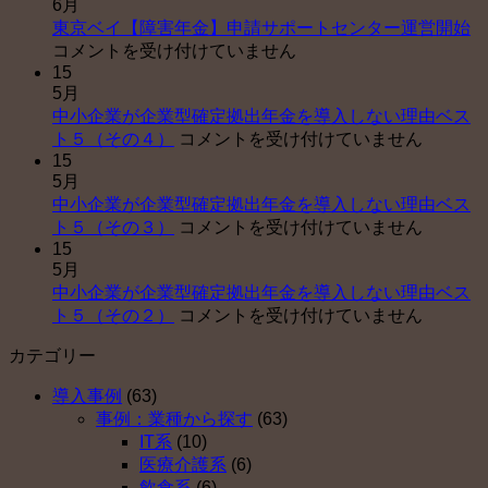
6月
東
東京ベイ【障害年金】申請サポートセンター運営開始
京
コメントを受け付けていません
15
ベ
5月
イ
中小企業が企業型確定拠出年金を導入しない理由ベス
【
中
ト５（その４）
コメントを受け付けていません
害
15
小
年
5月
企
金
中小企業が企業型確定拠出年金を導入しない理由ベス
業
申
中
ト５（その３）
コメントを受け付けていません
が
請
15
小
企
サ
5月
企
業
ポ
中小企業が企業型確定拠出年金を導入しない理由ベス
業
型
ー
中
ト５（その２）
コメントを受け付けていません
が
確
ト
小
企
定
セ
カテゴリー
企
業
拠
ン
業
型
出
タ
導入事例
(63)
が
確
年
ー
事例：業種から探す
(63)
企
定
金
運
IT系
(10)
業
拠
を
営
医療介護系
(6)
型
出
導
開
飲食系
(6)