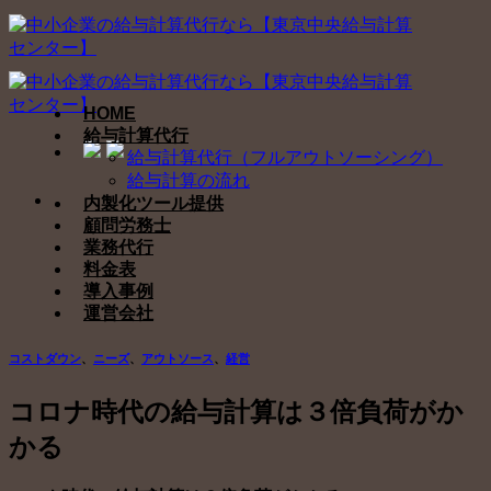
Skip
to
content
HOME
給与計算代行
給与計算代行（フルアウトソーシング）
給与計算の流れ
内製化ツール提供
顧問労務士
業務代行
料金表
導入事例
運営会社
コストダウン
、
ニーズ
、
アウトソース
、
経営
コロナ時代の給与計算は３倍負荷がか
かる