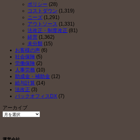
は
ポリシー
(28)
コストダウン
(1,319)
ニーズ
(1,291)
アウトソース
(1,331)
法改正・制度改正
(81)
経営
(1,362)
未分類
(15)
お客様の声
(6)
社会保険
(5)
労働保険
(2)
人事労務
(10)
助成金・補助金
(12)
給与計算
(14)
法改正
(3)
バックオフィスDX
(7)
アーカイブ
ア
ー
カ
イ
運営会社