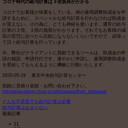
コロナ時代の給与計算は３倍負荷がかかる
コロナでお客様が休業をしている。例の雇用調整助成金を申
請するために、スペシャルな給与計算を行わなければ助成金
が貰えない。その為に、とても神経を使います。通常の給与
計算の２倍、３倍の負荷がかかります。それでもお客様の減
収の苦労に比べたら比較にならないくらいですので、頑張っ
て日々給与計算を行っています。
今、弊社がクライアントに貢献できるツールは、助成金の申
請の相談、申請代行です。速やかに申請し、雇用調整助成金
を受給してもらえるように機敏に行動いたします。
2020-05-19 東京中央給与計算センター
気軽に見積り依頼・お問い合わせ下さい。
http://www.tokyo-chuo-sr.jp/toiawase/form_toiawase
どんな不景気でも給与計算は必要
給与計算は止まらない
最新記事
11