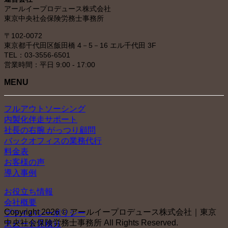
ブ
アールイープロデュース株式会社
東京中央社会保険労務士事務所
〒102-0072
東京都千代田区飯田橋 4－5－16 エル千代田 3F
TEL：03-3556-6501
営業時間：平日 9:00 - 17:00
MENU
フルアウトソーシング
内製化伴走サポート
社長の右腕 がっつり顧問
バックオフィスの業務代行
料金表
お客様の声
導入事例
お役立ち情報
会社概要
Copyright 2026 © アールイープロデュース株式会社｜東京
プライバシーポリシー
中央社会保険労務士事務所 All Rights Reserved.
スピード見積り