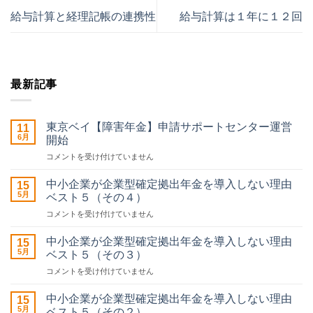
給与計算と経理記帳の連携性
給与計算は１年に１２回
最新記事
東京ベイ【障害年金】申請サポートセンター運営
11
6月
開始
東
コメントを受け付けていません
京
ベ
中小企業が企業型確定拠出年金を導入しない理由
15
イ
5月
ベスト５（その４）
【障
中
コメントを受け付けていません
害
小
年
企
金】
中小企業が企業型確定拠出年金を導入しない理由
15
業
申
5月
ベスト５（その３）
が
請
中
コメントを受け付けていません
企
サ
小
業
ポ
企
型
中小企業が企業型確定拠出年金を導入しない理由
ー
15
業
確
5月
ベスト５（その２）
ト