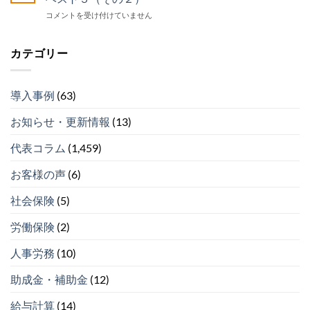
が
定
セ
中
コメントを受け付けていません
企
拠
ン
小
業
出
タ
企
型
年
ー
業
確
カテゴリー
金
運
が
定
を
営
企
拠
導
開
業
出
入
始
導入事例
(63)
型
年
し
は
確
金
な
お知らせ・更新情報
(13)
定
を
い
拠
導
理
出
代表コラム
(1,459)
入
由
年
し
ベ
金
な
ス
お客様の声
(6)
を
い
ト
導
理
５
社会保険
(5)
入
由
（そ
し
ベ
の
労働保険
(2)
な
ス
４）
い
ト
は
理
人事労務
(10)
５
由
（そ
ベ
の
助成金・補助金
(12)
ス
３）
ト
は
給与計算
(14)
５