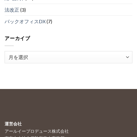
（そ
法改正
(3)
の
２）
は
バックオフィスDX
(7)
アーカイブ
ア
ー
カ
イ
ブ
運営会社
アールイープロデュース株式会社