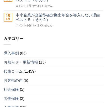
ベスト５（その３）
が
請
中
コメントを受け付けていません
企
サ
小
業
ポ
企
型
中小企業が企業型確定拠出年金を導入しない理由
ー
15
業
確
5月
ト
ベスト５（その２）
が
定
セ
中
コメントを受け付けていません
企
拠
ン
小
業
出
タ
企
型
年
ー
業
カテゴリー
確
金
運
が
定
を
営
企
拠
導
開
業
出
入
始
導入事例
(63)
型
年
し
は
確
金
な
お知らせ・更新情報
(13)
定
を
い
拠
導
理
出
入
代表コラム
(1,459)
由
年
し
ベ
金
な
ス
お客様の声
(6)
を
い
ト
導
理
５
社会保険
(5)
入
由
（そ
し
ベ
の
労働保険
(2)
な
ス
４）
い
ト
は
理