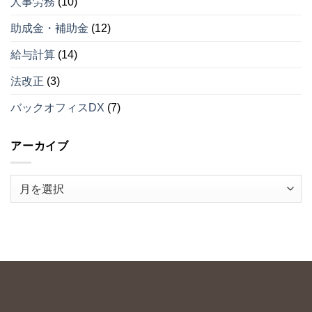
人事労務
(10)
５
由
（そ
ベ
の
助成金・補助金
(12)
ス
３）
ト
は
給与計算
(14)
５
（そ
法改正
(3)
の
２）
は
バックオフィスDX
(7)
アーカイブ
ア
ー
カ
イ
ブ