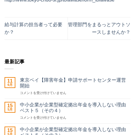
給与計算の担当者って必要
管理部門をまるっとアウトソ
か？
ースしませんか？
最新記事
東京ベイ【障害年金】申請サポートセンター運営
11
6月
開始
東
コメントを受け付けていません
京
ベ
中小企業が企業型確定拠出年金を導入しない理由
15
イ
5月
ベスト５（その４）
【障
中
コメントを受け付けていません
害
小
年
企
金】
中小企業が企業型確定拠出年金を導入しない理由
15
業
申
5月