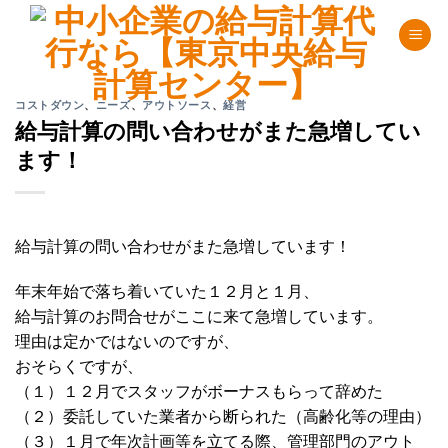
Skip
to
content
コストダウン
、
ニーズ
、
アウトソース
、
経営
給与計算の問い合わせがまた急増してい
ます！
給与計算の問い合わせがまた急増しています！
年末年始で落ち着いていた１２月と１月、
給与計算のお問合せがここに来て急増しています。
理由は定かではないのですが、
おそらくですが、
（１）１２月でスタッフがボーナスもらって辞めた
（２）委託していた業者から断られた（高齢化等の理由）
（３）１月で年次計画等を立てる際、管理部門のアウト