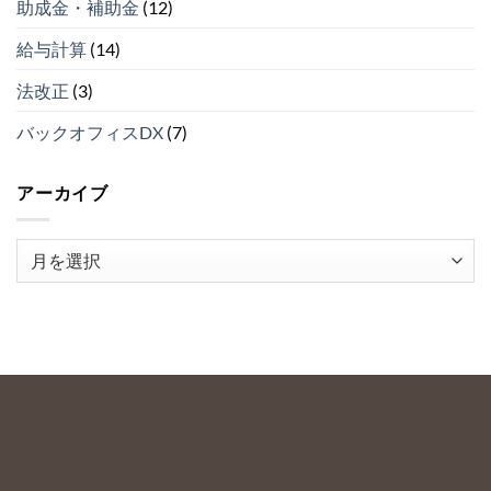
の
助成金・補助金
(12)
ス
３）
ト
は
給与計算
(14)
５
（そ
法改正
(3)
の
２）
は
バックオフィスDX
(7)
アーカイブ
ア
ー
カ
イ
ブ