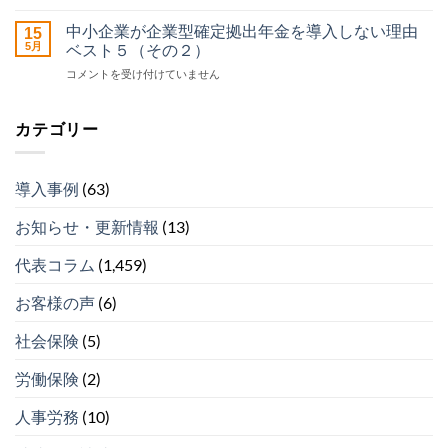
小
業
ポ
企
型
中小企業が企業型確定拠出年金を導入しない理由
ー
15
業
確
5月
ベスト５（その２）
ト
が
定
セ
中
コメントを受け付けていません
企
拠
ン
小
業
出
タ
企
型
年
ー
業
確
カテゴリー
金
運
が
定
を
営
企
拠
導
開
業
出
入
始
導入事例
(63)
型
年
し
は
確
金
な
お知らせ・更新情報
(13)
定
を
い
拠
導
理
出
代表コラム
(1,459)
入
由
年
し
ベ
金
な
ス
お客様の声
(6)
を
い
ト
導
理
５
社会保険
(5)
入
由
（そ
し
ベ
の
労働保険
(2)
な
ス
４）
い
ト
は
理
人事労務
(10)
５
由
（そ
ベ