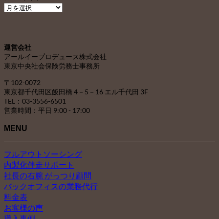
ア
ー
カ
イ
運営会社
ブ
アールイープロデュース株式会社
東京中央社会保険労務士事務所
〒102-0072
東京都千代田区飯田橋 4－5－16 エル千代田 3F
TEL：03-3556-6501
営業時間：平日 9:00 - 17:00
MENU
フルアウトソーシング
内製化伴走サポート
社長の右腕 がっつり顧問
バックオフィスの業務代行
料金表
お客様の声
導入事例