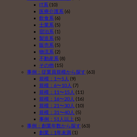
企
定
金
運
IT系
(10)
業
拠
を
営
医療介護系
(6)
型
出
導
開
飲食系
(6)
確
年
入
始
士業系
(5)
定
金
し
は
宿泊系
(1)
拠
を
な
製造系
(5)
出
導
い
販売系
(5)
年
入
理
物流系
(2)
金
し
由
不動産系
(8)
を
な
ベ
その他
(15)
導
い
ス
事例：従業員規模から探す
(63)
入
理
ト
規模：1〜5人
(9)
し
由
５
規模：6〜10人
(7)
な
ベ
（そ
規模：11〜15人
(11)
い
ス
の
規模：16〜20人
(16)
理
ト
４）
規模：21〜30人
(10)
由
５
は
規模：31〜40人
(5)
ベ
（そ
事例：51人以上
(5)
ス
の
事例：創業年数から探す
(63)
ト
３）
創業：1年未満
(1)
５
は