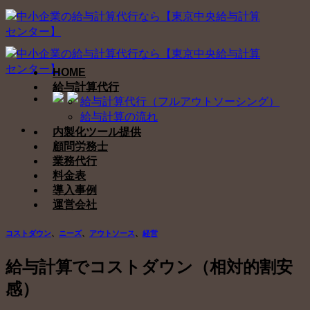
Skip
to
content
HOME
給与計算代行
給与計算代行（フルアウトソーシング）
給与計算の流れ
内製化ツール提供
顧問労務士
業務代行
料金表
導入事例
運営会社
コストダウン
、
ニーズ
、
アウトソース
、
経営
給与計算でコストダウン（相対的割安
感）