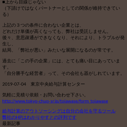
■上から目線じゃない
（下請けではなくパートナーとしての関係が維持できてい
る）
上記の３つの条件に合わない企業とは、
どれだけ単価が高くなっても、弊社は受託しません。
後々、意思疎通ができなくなり、それにより、トラブルが発
生し、
結局、「弊社が悪い」みたいな展開になるのが常です。
過去に「この手の企業」には、とても痛い目にあっていま
す。
「自分勝手な経営者」って、その会社も器がしれています。
2019-07-04 東京中央給与計算センター
気軽に見積り依頼・お問い合わせ下さい。
http://www.tokyo-chuo-sr.jp/toiawase/form_toiawase
給与計算のアウトソーシングは自分の会社を守るツール
弊社のHPはわかりやすとの評判です
最新記事