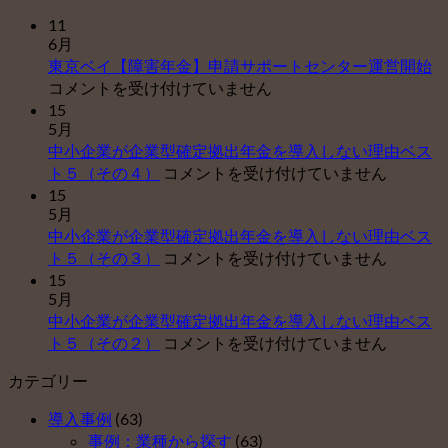
11
6月
東
東京ベイ【障害年金】申請サポートセンター運営開始
京
コメントを受け付けていません
ベ
15
5月
イ
中小企業が企業型確定拠出年金を導入しない理由ベス
【
中
ト５（その４）
コメントを受け付けていません
害
小
15
年
5月
企
金
中小企業が企業型確定拠出年金を導入しない理由ベス
業
申
中
ト５（その３）
コメントを受け付けていません
が
請
小
15
企
サ
5月
企
業
ポ
中小企業が企業型確定拠出年金を導入しない理由ベス
業
型
ー
中
ト５（その２）
コメントを受け付けていません
が
確
ト
小
企
定
セ
カテゴリー
企
業
拠
ン
業
型
出
タ
導入事例
(63)
が
確
年
ー
事例：業種から探す
(63)