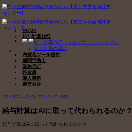
Skip
to
content
HOME
給与計算代行
給与計算代行（フルアウトソーシング）
給与計算の流れ
内製化ツール提供
顧問労務士
業務代行
料金表
導入事例
運営会社
コストダウン
、
ニーズ
、
アウトソース
、
経営
給与計算はAIに取って代わられるのか
給与計算はAIに取って代わられるのか？