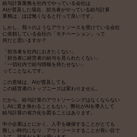
給与計算業務を社内でやっている会社は
AIが普及した場合、担当者がやっている給与計算
業務は、ほぼ無くなると行って良いです。
しかし、我々のようなアウトソースを受けている会社
に依頼している会社の「モチベーション」って
何だと思いますか？
「担当者を社内におきたくない」
「担当者に経営者の給与を見られたくない」
「一切社内で給与情報を持たせない」
ってことなんです。
この意味は、AIが普及しても、
この経営者のトップニーズは変わりません。
だから、給与計算のアウトソーシングはなくならない
しAIに置き換わることもない。弊社がAIを導入して
給与計算の省力化を図ることはあります。
中小企業はとにかく、人手を確保することがとても
難しい時代になり、アウトソースすることが長い目で
みて、得策だと私は思います。