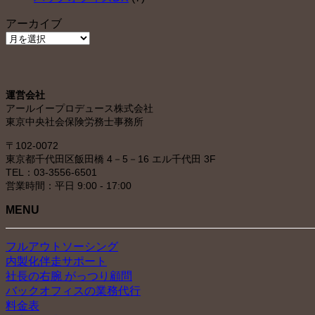
アーカイブ
ア
ー
カ
イ
運営会社
ブ
アールイープロデュース株式会社
東京中央社会保険労務士事務所
〒102-0072
東京都千代田区飯田橋 4－5－16 エル千代田 3F
TEL：03-3556-6501
営業時間：平日 9:00 - 17:00
MENU
フルアウトソーシング
内製化伴走サポート
社長の右腕 がっつり顧問
バックオフィスの業務代行
料金表