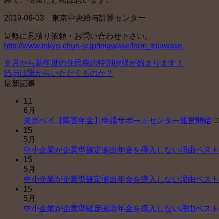
2019-06-03 東京中央給与計算センター
気軽に見積り依頼・お問い合わせ下さい。
http://www.tokyo-chuo-sr.jp/toiawase/form_toiawase
６月から新年度の住民税の特別徴収が始まります！
給与は誰からいただくものか？
最新記事
11
6月
東京ベイ【障害年金】申請サポートセンター運営開始
15
5月
中小企業が企業型確定拠出年金を導入しない理由ベスト
15
5月
中小企業が企業型確定拠出年金を導入しない理由ベスト
15
5月
中小企業が企業型確定拠出年金を導入しない理由ベスト