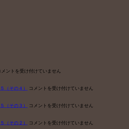
東
コメントを受け付けていません
京
ベ
中
５（その４）
コメントを受け付けていません
イ
小
【障
企
害
中
５（その３）
コメントを受け付けていません
業
年
小
が
金】
企
企
申
中
５（その２）
コメントを受け付けていません
業
業
請
小