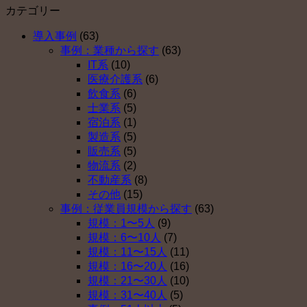
カテゴリー
導入事例
(63)
事例：業種から探す
(63)
IT系
(10)
医療介護系
(6)
飲食系
(6)
士業系
(5)
宿泊系
(1)
製造系
(5)
販売系
(5)
物流系
(2)
不動産系
(8)
その他
(15)
事例：従業員規模から探す
(63)
規模：1〜5人
(9)
規模：6〜10人
(7)
規模：11〜15人
(11)
規模：16〜20人
(16)
規模：21〜30人
(10)
規模：31〜40人
(5)