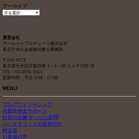
アーカイブ
ア
ー
カ
イ
運営会社
ブ
アールイープロデュース株式会社
東京中央社会保険労務士事務所
〒102-0072
東京都千代田区飯田橋 4－5－16 エル千代田 3F
TEL：03-3556-6501
営業時間：平日 9:00 - 17:00
MENU
フルアウトソーシング
内製化伴走サポート
社長の右腕 がっつり顧問
バックオフィスの業務代行
料金表
お客様の声