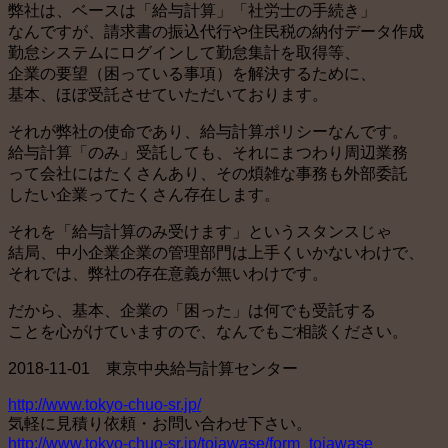
弊社は、ベースは「給与計算」「社労士の手続き」
なんですが、請求書の振込代行や住民税の納付データ作成
勤怠システムにログインして勤怠集計を取得等、
企業の要望（困っている事項）を解決するために、
基本、ほぼ受託させていただいております。
それが弊社の使命であり、給与計算ポリシーなんです。
給与計算「のみ」受託しても、それにまつわり周辺業務
って会社にはたくさんあり、その煩雑な事務も外部委託
したい企業ってたくさん存在します。
それを「給与計算のみ受けます」というスタンスじゃ
結局、中小企業企業の管理部門は上手くいかないわけで、
それでは、弊社の存在意義が無いわけです。
だから、基本、企業の「困った」は何でも受託する
ことを心がけていますので、なんでもご相談ください。
2018-11-01 東京中央給与計算センター
http://www.tokyo-chuo-sr.jp/
気軽に見積り依頼・お問い合わせ下さい。
http://www.tokyo-chuo-sr.jp/toiawase/form_toiawase