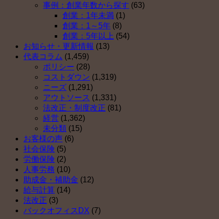
の
事例：創業年数から探す
(63)
ト
３）
創業：1年未満
(1)
５
は
創業：1～5年
(8)
（そ
創業：5年以上
(54)
の
お知らせ・更新情報
(13)
２）
代表コラム
(1,459)
は
ポリシー
(28)
コストダウン
(1,319)
ニーズ
(1,291)
アウトソース
(1,331)
法改正・制度改正
(81)
経営
(1,362)
未分類
(15)
お客様の声
(6)
社会保険
(5)
労働保険
(2)
人事労務
(10)
助成金・補助金
(12)
給与計算
(14)
法改正
(3)
バックオフィスDX
(7)