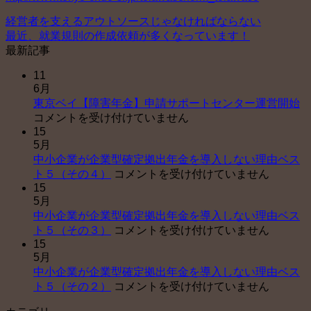
経営者を支えるアウトソースじゃなければならない
最近、就業規則の作成依頼が多くなっています！
最新記事
11
6月
東
東京ベイ【障害年金】申請サポートセンター運営開始
京
コメントを受け付けていません
15
ベ
5月
イ
中小企業が企業型確定拠出年金を導入しない理由ベス
【
中
ト５（その４）
コメントを受け付けていません
害
15
小
年
5月
企
金
中小企業が企業型確定拠出年金を導入しない理由ベス
業
申
中
ト５（その３）
コメントを受け付けていません
が
請
15
小
企
サ
5月
企
業
ポ
中小企業が企業型確定拠出年金を導入しない理由ベス
業
型
ー
中
ト５（その２）
コメントを受け付けていません
が
確
ト
小
企
定
セ