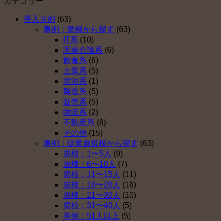
カテゴリー
企
業
拠
ン
業
型
出
タ
導入事例
(63)
が
確
年
ー
事例：業種から探す
(63)
企
定
金
運
IT系
(10)
業
拠
を
営
医療介護系
(6)
型
出
導
開
飲食系
(6)
確
年
入
始
士業系
(5)
定
金
し
は
宿泊系
(1)
拠
を
な
製造系
(5)
出
導
い
販売系
(5)
年
入
理
物流系
(2)
金
し
由
不動産系
(8)
を
な
ベ
その他
(15)
導
い
ス
事例：従業員規模から探す
(63)
入
理
ト
規模：1〜5人
(9)
し
由
５
規模：6〜10人
(7)
な
ベ
（そ
規模：11〜15人
(11)
い
ス
の
規模：16〜20人
(16)
理
ト
４）
規模：21〜30人
(10)
由
５
は
規模：31〜40人
(5)
ベ
（そ
事例：51人以上
(5)
ス