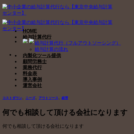
Skip
to
content
HOME
給与計算代行
給与計算代行（フルアウトソーシング）
給与計算の流れ
内製化ツール提供
顧問労務士
業務代行
料金表
導入事例
運営会社
コストダウン
、
ニーズ
、
アウトソース
、
経営
何でも相談して頂ける会社になります
何でも相談して頂ける会社になります