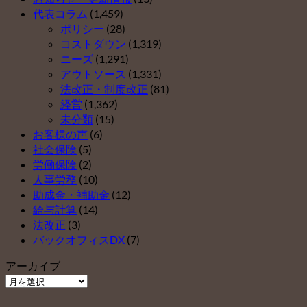
２）
代表コラム
(1,459)
は
ポリシー
(28)
コストダウン
(1,319)
ニーズ
(1,291)
アウトソース
(1,331)
法改正・制度改正
(81)
経営
(1,362)
未分類
(15)
お客様の声
(6)
社会保険
(5)
労働保険
(2)
人事労務
(10)
助成金・補助金
(12)
給与計算
(14)
法改正
(3)
バックオフィスDX
(7)
アーカイブ
ア
ー