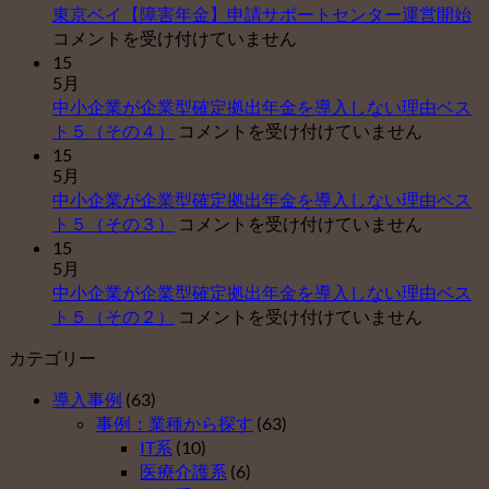
東
東京ベイ【障害年金】申請サポートセンター運営開始
京
コメントを受け付けていません
ベ
15
5月
イ
中小企業が企業型確定拠出年金を導入しない理由ベス
【
中
ト５（その４）
コメントを受け付けていません
害
小
15
年
5月
企
金
中小企業が企業型確定拠出年金を導入しない理由ベス
業
申
中
ト５（その３）
コメントを受け付けていません
が
請
小
15
企
サ
5月
企
業
ポ
中小企業が企業型確定拠出年金を導入しない理由ベス
業
型
ー
中
ト５（その２）
コメントを受け付けていません
が
確
ト
小
企
定
セ
カテゴリー
企
業
拠
ン
業
型
出
タ
導入事例
(63)
が
確
年
ー
事例：業種から探す
(63)
企
定
金
運
IT系
(10)
業
拠
を
営
医療介護系
(6)
型
出