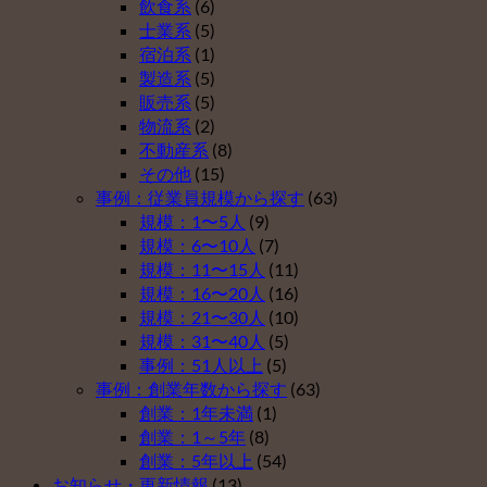
導
開
飲食系
(6)
確
年
入
始
士業系
(5)
定
金
し
は
宿泊系
(1)
拠
を
な
製造系
(5)
出
導
い
販売系
(5)
年
入
理
物流系
(2)
金
し
由
不動産系
(8)
を
な
ベ
その他
(15)
導
い
ス
事例：従業員規模から探す
(63)
入
理
ト
規模：1〜5人
(9)
し
由
５
規模：6〜10人
(7)
な
ベ
（そ
規模：11〜15人
(11)
い
ス
の
規模：16〜20人
(16)
理
ト
４）
規模：21〜30人
(10)
由
５
は
規模：31〜40人
(5)
ベ
（そ
事例：51人以上
(5)
ス
の
事例：創業年数から探す
(63)
ト
３）
創業：1年未満
(1)
５
は
創業：1～5年
(8)
（そ
創業：5年以上
(54)
の
お知らせ・更新情報
(13)