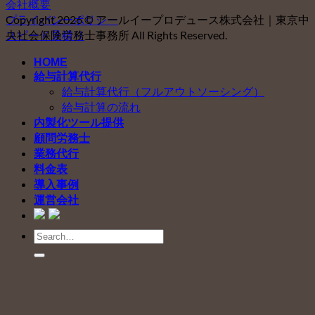
会社概要
プライバシーポリシー
Copyright 2026 © アールイープロデュース株式会社｜東京中
スピード見積り
央社会保険労務士事務所 All Rights Reserved.
HOME
給与計算代行
給与計算代行（フルアウトソーシング）
給与計算の流れ
内製化ツール提供
顧問労務士
業務代行
料金表
導入事例
運営会社