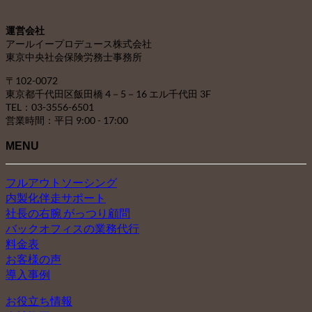
カ
イ
運営会社
ブ
アールイープロデュース株式会社
東京中央社会保険労務士事務所
〒102-0072
東京都千代田区飯田橋 4－5－16 エル千代田 3F
TEL：03-3556-6501
営業時間：平日 9:00 - 17:00
MENU
フルアウトソーシング
内製化伴走サポート
社長の右腕 がっつり顧問
バックオフィスの業務代行
料金表
お客様の声
導入事例
お役立ち情報