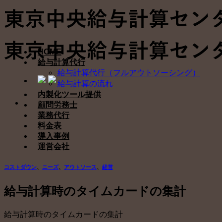
Skip
to
content
HOME
給与計算代行
給与計算代行（フルアウトソーシング）
給与計算の流れ
内製化ツール提供
顧問労務士
業務代行
料金表
導入事例
運営会社
コストダウン
、
ニーズ
、
アウトソース
、
経営
給与計算時のタイムカードの集計
給与計算時のタイムカードの集計