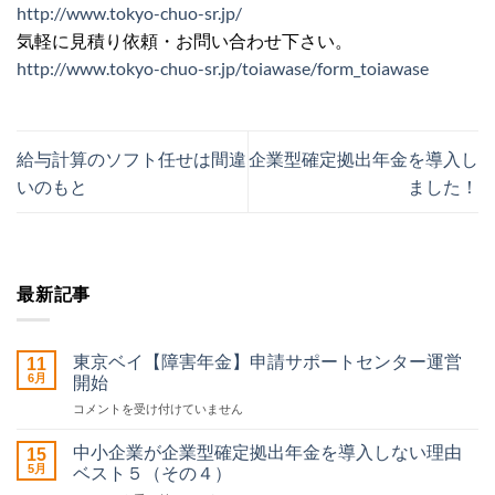
http://www.tokyo-chuo-sr.jp/
気軽に見積り依頼・お問い合わせ下さい。
http://www.tokyo-chuo-sr.jp/toiawase/form_toiawase
給与計算のソフト任せは間違
企業型確定拠出年金を導入し
いのもと
ました！
最新記事
東京ベイ【障害年金】申請サポートセンター運営
11
6月
開始
東
コメントを受け付けていません
京
ベ
中小企業が企業型確定拠出年金を導入しない理由
15
イ
5月
ベスト５（その４）
【障