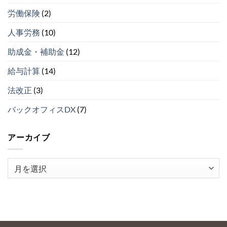
し
ベ
の
労働保険
(2)
な
ス
４）
い
ト
は
理
人事労務
(10)
５
由
（そ
ベ
の
助成金・補助金
(12)
ス
３）
ト
は
給与計算
(14)
５
（そ
法改正
(3)
の
２）
は
バックオフィスDX
(7)
アーカイブ
ア
ー
カ
イ
ブ