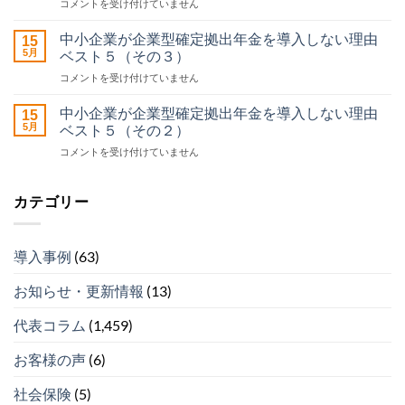
中
コメントを受け付けていません
害
小
年
企
金】
中小企業が企業型確定拠出年金を導入しない理由
15
業
申
5月
ベスト５（その３）
が
請
中
コメントを受け付けていません
企
サ
小
業
ポ
企
型
中小企業が企業型確定拠出年金を導入しない理由
ー
15
業
確
5月
ベスト５（その２）
ト
が
定
セ
中
コメントを受け付けていません
企
拠
ン
小
業
出
タ
企
型
年
ー
業
確
カテゴリー
金
運
が
定
を
営
企
拠
導
開
業
出
入
始
導入事例
(63)
型
年
し
は
確
金
な
お知らせ・更新情報
(13)
定
を
い
拠
導
理
出
代表コラム
(1,459)
入
由
年
し
ベ
金
な
ス
お客様の声
(6)
を
い
ト
導
理
５
社会保険
(5)
入
由
（そ