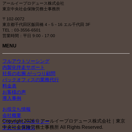
アールイープロデュース株式会社
東京中央社会保険労務士事務所
〒102-0072
東京都千代田区飯田橋 4－5－16 エル千代田 3F
TEL：03-3556-6501
営業時間：平日 9:00 - 17:00
MENU
フルアウトソーシング
内製化伴走サポート
社長の右腕 がっつり顧問
バックオフィスの業務代行
料金表
お客様の声
導入事例
お役立ち情報
会社概要
Copyright 2026 © アールイープロデュース株式会社｜東京
プライバシーポリシー
中央社会保険労務士事務所 All Rights Reserved.
スピード見積り