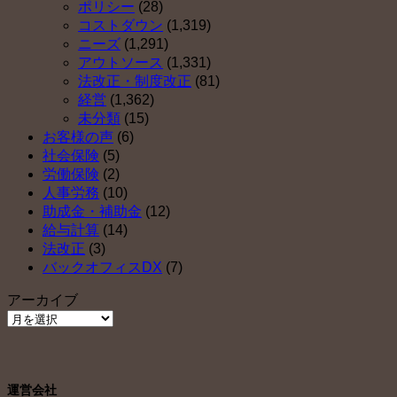
ポリシー
(28)
コストダウン
(1,319)
ニーズ
(1,291)
アウトソース
(1,331)
法改正・制度改正
(81)
経営
(1,362)
未分類
(15)
お客様の声
(6)
社会保険
(5)
労働保険
(2)
人事労務
(10)
助成金・補助金
(12)
給与計算
(14)
法改正
(3)
バックオフィスDX
(7)
アーカイブ
ア
ー
カ
イ
運営会社
ブ