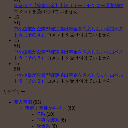
東
東京ベイ【障害年金】申請サポートセンター運営開始
京
コメントを受け付けていません
15
ベ
5月
イ
中小企業が企業型確定拠出年金を導入しない理由ベス
【
中
ト５（その４）
コメントを受け付けていません
害
15
小
年
5月
企
金
中小企業が企業型確定拠出年金を導入しない理由ベス
業
申
中
ト５（その３）
コメントを受け付けていません
が
請
15
小
企
サ
5月
企
業
ポ
中小企業が企業型確定拠出年金を導入しない理由ベス
業
型
ー
中
ト５（その２）
コメントを受け付けていません
が
確
ト
小
企
定
セ
カテゴリー
企
業
拠
ン
業
型
出
タ
導入事例
(63)
が
確
年
ー
事例：業種から探す
(63)
企
定
金
運
IT系
(10)
業
拠
を
営
医療介護系
(6)
型
出
導
開
飲食系
(6)