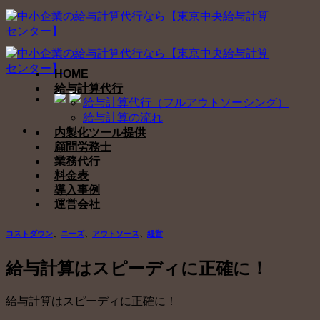
Skip
to
content
HOME
給与計算代行
給与計算代行（フルアウトソーシング）
給与計算の流れ
内製化ツール提供
顧問労務士
業務代行
料金表
導入事例
運営会社
コストダウン
、
ニーズ
、
アウトソース
、
経営
給与計算はスピーディに正確に！
給与計算はスピーディに正確に！