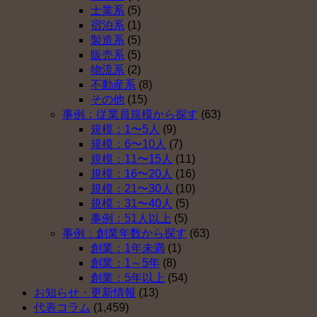
確
年
入
始
士業系
(5)
定
金
し
は
宿泊系
(1)
拠
を
な
製造系
(5)
出
導
い
販売系
(5)
年
入
理
物流系
(2)
金
し
由
不動産系
(8)
を
な
ベ
その他
(15)
導
い
ス
事例：従業員規模から探す
(63)
入
理
ト
規模：1〜5人
(9)
し
由
５
規模：6〜10人
(7)
な
ベ
（そ
規模：11〜15人
(11)
い
ス
の
規模：16〜20人
(16)
理
ト
４）
規模：21〜30人
(10)
由
５
は
規模：31〜40人
(5)
ベ
（そ
事例：51人以上
(5)
ス
の
事例：創業年数から探す
(63)
ト
３）
創業：1年未満
(1)
５
は
創業：1～5年
(8)
（そ
創業：5年以上
(54)
の
お知らせ・更新情報
(13)
２）
代表コラム
(1,459)
は