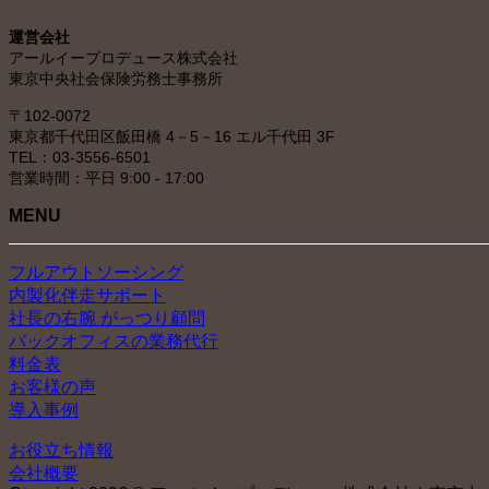
イ
運営会社
ブ
アールイープロデュース株式会社
東京中央社会保険労務士事務所
〒102-0072
東京都千代田区飯田橋 4－5－16 エル千代田 3F
TEL：03-3556-6501
営業時間：平日 9:00 - 17:00
MENU
フルアウトソーシング
内製化伴走サポート
社長の右腕 がっつり顧問
バックオフィスの業務代行
料金表
お客様の声
導入事例
お役立ち情報
会社概要