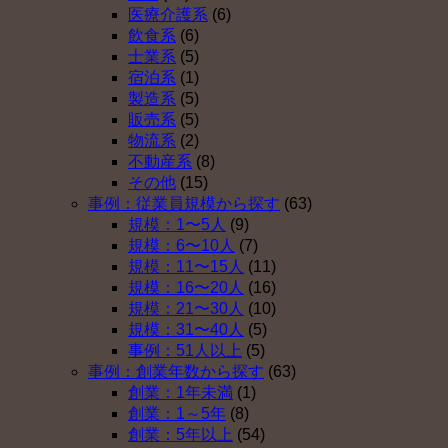
医療介護系
(6)
飲食系
(6)
士業系
(5)
宿泊系
(1)
製造系
(5)
販売系
(5)
物流系
(2)
不動産系
(8)
その他
(15)
事例：従業員規模から探す
(63)
規模：1〜5人
(9)
規模：6〜10人
(7)
規模：11〜15人
(11)
規模：16〜20人
(16)
規模：21〜30人
(10)
規模：31〜40人
(5)
事例：51人以上
(5)
事例：創業年数から探す
(63)
創業：1年未満
(1)
創業：1～5年
(8)
創業：5年以上
(54)