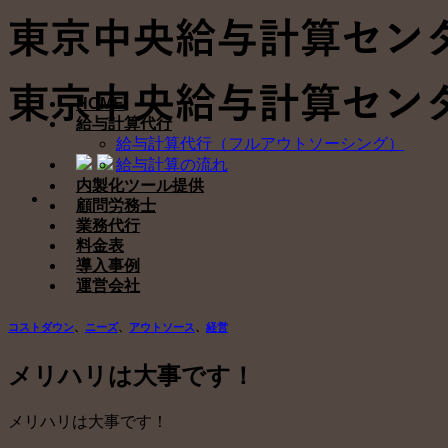
Skip
to
content
HOME
給与計算代行
給与計算代行（フルアウトソーシング）
給与計算の流れ
内製化ツール提供
顧問労務士
業務代行
料金表
導入事例
運営会社
コストダウン
、
ニーズ
、
アウトソース
、
経営
メリハリは大事です！
メリハリは大事です！