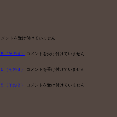
東
コメントを受け付けていません
京
ベ
中
５（その４）
コメントを受け付けていません
イ
小
【障
企
害
中
５（その３）
コメントを受け付けていません
業
年
小
が
金】
企
企
申
中
５（その２）
コメントを受け付けていません
業
業
請
小
が
型
サ
企
企
確
ポ
業
業
定
ー
が
型
拠
ト
企
確
出
セ