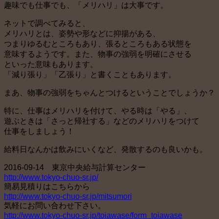
趣味でも仕事でも、「メリハリ」は大事です。
ネットで調べてみると、
メリハリとは、姿勢や形などに抑揚がある、
つまりゆるむところもあり、張るところもある状態を
意味するようです。また、物事の強弱を明確にさせる
といった意味もあります。
「減り張り」「乙張り」と書くこともあります。
まあ、物事の強弱をちゃんとつけるということでしょうか？
特に、仕事はメリハリを付けて、やる時は「やる」、
遊ぶときは「さっと帰社する」などのメリハリをつけて
仕事をしましょう！
給料日なんかは飲みにいくなど、発散するのも良いかも。
2016-09-14 東京中央給与計算センター
http://www.tokyo-chuo-sr.jp/
簡易見積りはこちらから
http://www.tokyo-chuo-sr.jp/mitsumori
気軽にお問い合わせ下さい。
http://www.tokyo-chuo-sr.jp/toiawase/form_toiawase