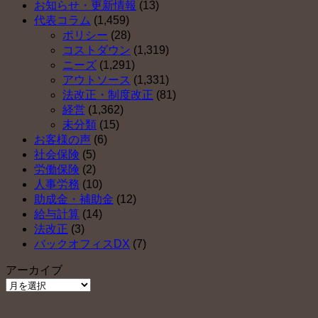
お知らせ・更新情報
(13)
代表コラム
(1,459)
ポリシー
(28)
コストダウン
(1,319)
ニーズ
(1,291)
アウトソース
(1,331)
法改正・制度改正
(81)
経営
(1,362)
未分類
(15)
お客様の声
(6)
社会保険
(5)
労働保険
(2)
人事労務
(10)
助成金・補助金
(12)
給与計算
(14)
法改正
(3)
バックオフィスDX
(7)
アーカイブ
ア
ー
カ