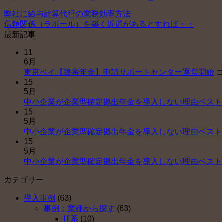
弊社に給与計算代行の業務効率方法
信頼関係（ラポール）を築く近道があるとすれば・・
最新記事
11
6月
東京ベイ【障害年金】申請サポートセンター運営開始
15
5月
中小企業が企業型確定拠出年金を導入しない理由ベスト
15
5月
中小企業が企業型確定拠出年金を導入しない理由ベスト
15
5月
中小企業が企業型確定拠出年金を導入しない理由ベスト
カテゴリー
導入事例
(63)
事例：業種から探す
(63)
IT系
(10)